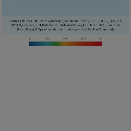
Leaflet
|
© Esri, HERE, Garmin, Intermap, increment P Corp., GEBCO, USGS, FAO, NPS,
NRCAN, GeoBase, IGN, Kadaster NL, Ordnance Survey, Esri Japan, METI, Esri China
(Hong Kong), © OpenStreetMap contributors, and the GIS User Community