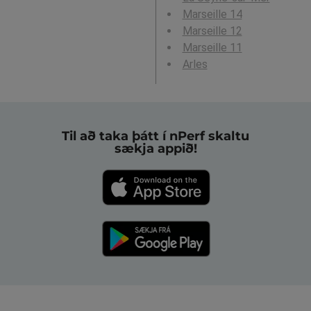
Marseille 14
Marseille 12
Marseille 11
Arles
Til að taka þátt í nPerf skaltu
sækja appið!