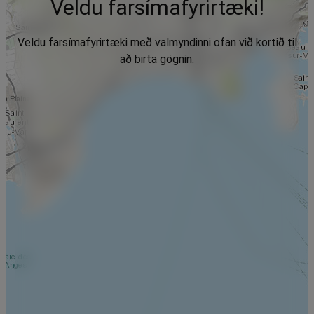
Veldu farsímafyrirtæki!
Veldu farsímafyrirtæki með valmyndinni ofan við kortið til
að birta gögnin.