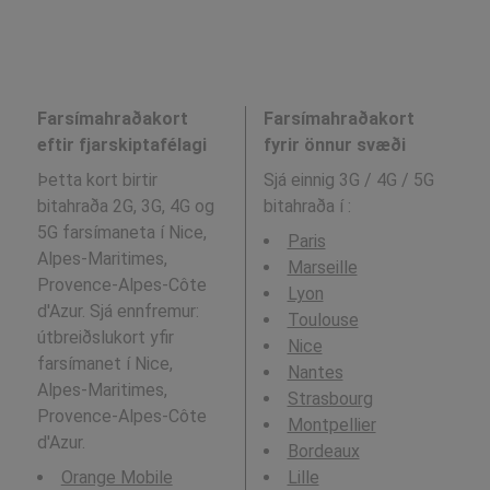
Farsímahraðakort
Farsímahraðakort
eftir fjarskiptafélagi
fyrir önnur svæði
Þetta kort birtir
Sjá einnig 3G / 4G / 5G
bitahraða 2G, 3G, 4G og
bitahraða í
:
5G farsímaneta í Nice,
Paris
Alpes-Maritimes,
Marseille
Provence-Alpes-Côte
Lyon
d'Azur. Sjá ennfremur:
Toulouse
útbreiðslukort yfir
Nice
farsímanet í Nice,
Nantes
Alpes-Maritimes,
Strasbourg
Provence-Alpes-Côte
Montpellier
d'Azur.
Bordeaux
Orange Mobile
Lille