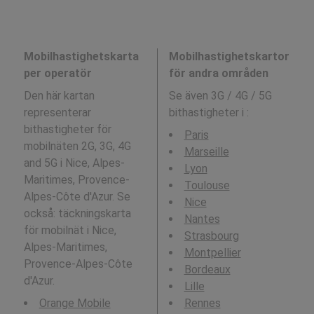
Mobilhastighetskarta
Mobilhastighetskartor
per operatör
för andra områden
Den här kartan
Se även 3G / 4G / 5G
representerar
bithastigheter i
:
bithastigheter för
Paris
mobilnäten 2G, 3G, 4G
Marseille
and 5G i Nice, Alpes-
Lyon
Maritimes, Provence-
Toulouse
Alpes-Côte d'Azur. Se
Nice
också: täckningskarta
Nantes
för mobilnät i Nice,
Strasbourg
Alpes-Maritimes,
Montpellier
Provence-Alpes-Côte
Bordeaux
d'Azur.
Lille
Orange Mobile
Rennes