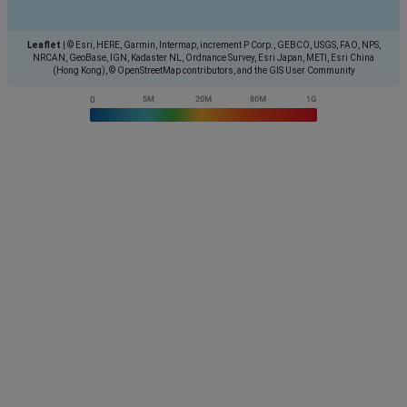
Leaflet
|
© Esri, HERE, Garmin, Intermap, increment P Corp., GEBCO, USGS, FAO, NPS,
NRCAN, GeoBase, IGN, Kadaster NL, Ordnance Survey, Esri Japan, METI, Esri China
(Hong Kong), © OpenStreetMap contributors, and the GIS User Community