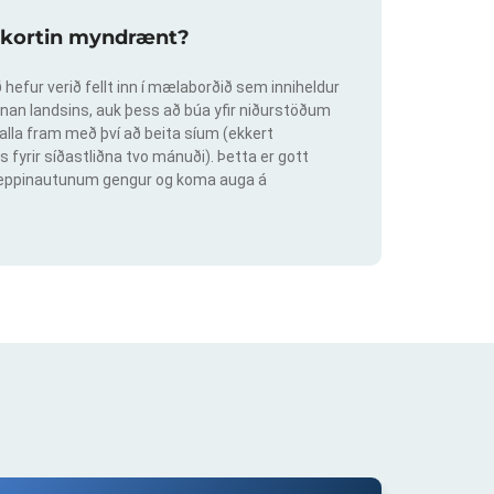
slukortin myndrænt?
hefur verið fellt inn í mælaborðið sem inniheldur
an landsins, auk þess að búa yfir niðurstöðum
lla fram með því að beita síum (ekkert
s fyrir síðastliðna tvo mánuði). Þetta er gott
ig keppinautunum gengur og koma auga á