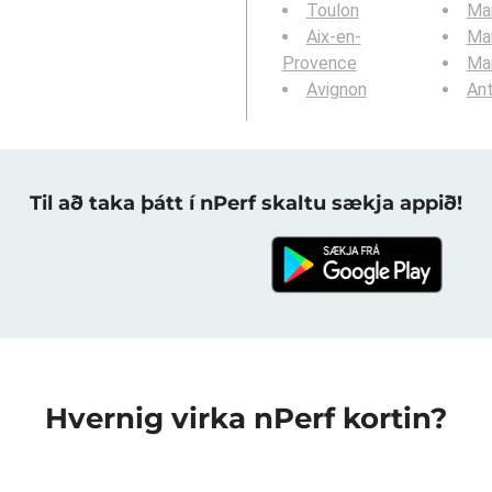
Toulon
Mar
Aix-en-
Mar
Provence
Mar
Avignon
Ant
Til að taka þátt í nPerf skaltu sækja appið!
Hvernig virka nPerf kortin?