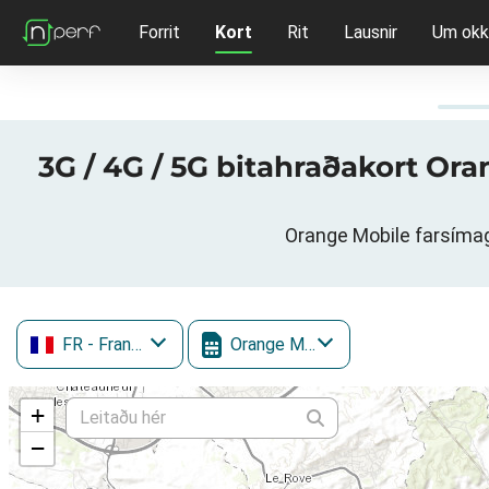
Forrit
Kort
Rit
Lausnir
Um okk
3G / 4G / 5G bitahraðakort Or
Orange Mobile farsímag
FR
- France
Orange Mobile
+
−