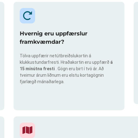
Hvernig eru uppfærslur
framkvæmdar?
Tölva uppfærir netútbreiðslukortin á
klukkustundarfresti. Hraðakortin eru uppfærð
á
15 mínútna fresti
. Gögn eru birt í tvö ár. Að
tveimur árum liðnum eru elstu kortagögnin
fjarlægð mánaðarlega.