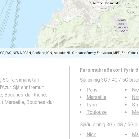
SGS, FAO, NPS, NRCAN, GeoBase, IGN, Kadaster NL, Ordnance Survey, Esri Japan, METI, Esri China 
Farsímahraðakort fyrir 
g 5G farsímaneta í
Sjá einnig 3G / 4G / 5G bita
Azur. Sjá ennfremur:
Paris
Ni
lle, Bouches-du-Rhône,
Marseille
Na
 í Marseille, Bouches-du-
Lyon
St
Toulouse
Mon
Sjáðu einnig 3G / 4G / 5G b
Nice
Mar