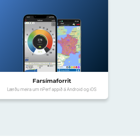
Farsímaforrit
Lærðu meira um nPerf appið á Android og iOS