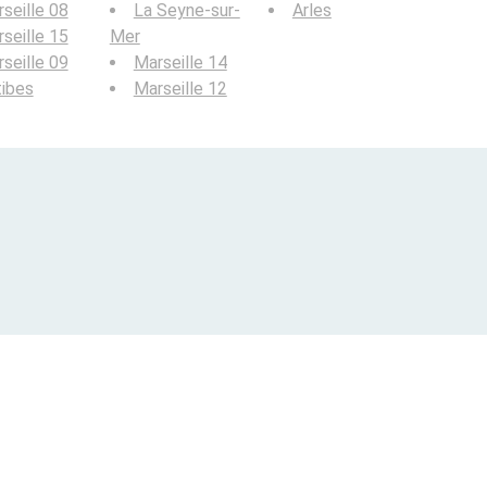
seille 08
La Seyne-sur-
Arles
seille 15
Mer
seille 09
Marseille 14
ibes
Marseille 12