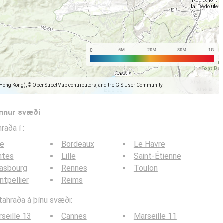
(Hong Kong), © OpenStreetMap contributors, and the GIS User Community
önnur svæði
hraða í
:
ce
Bordeaux
Le Havre
ntes
Lille
Saint-Étienne
rasbourg
Rennes
Toulon
tpellier
Reims
itahraða á þínu svæði:
seille 13
Cannes
Marseille 11