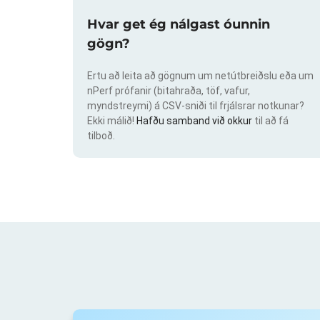
Hvar get ég nálgast óunnin
gögn?
Ertu að leita að gögnum um netútbreiðslu eða um
nPerf prófanir (bitahraða, töf, vafur,
myndstreymi) á CSV-sniði til frjálsrar notkunar?
Ekki málið!
Hafðu samband við okkur
til að fá
tilboð.