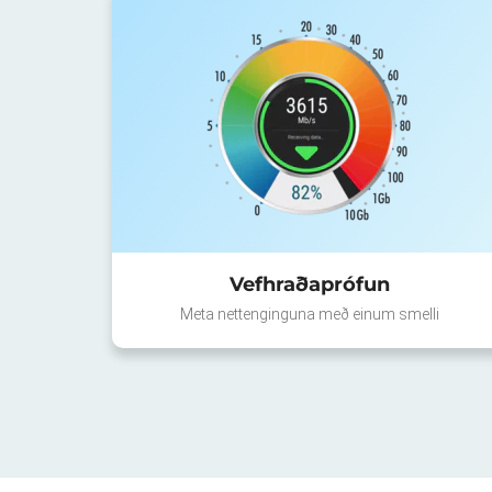
Vefhraðaprófun
Meta nettenginguna með einum smelli