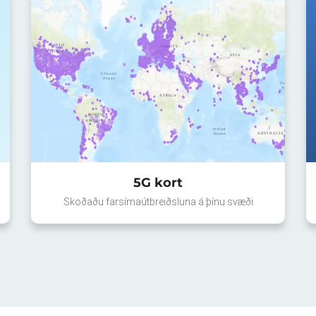
5G kort
Skoðaðu farsímaútbreiðsluna á þínu svæði