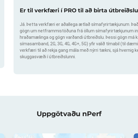
Er til verkfæri í PRO til að birta útbreið
Já. Þetta verkfæri er aðallega ætlað símafyrirtækjunum. Það 
gögn um netframmistöðuna frá öllum símafyrirtækjunum inn
hraðamælinga og gögn varðandi útbreiðslu. Þessi gögn má ka
símasamband, 2G, 3G, 4G, 4G+, 5G) yfir valið tímabil (til dæmi
verkfæri til að rekja gang mála með nýrri tækni, sjá hvern
skuggasvæði í útbreiðslunni.
Uppgötvaðu nPerf