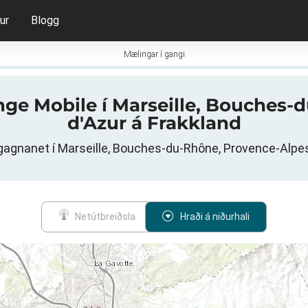
ur
Blogg
Mælingar í gangi
ange Mobile í Marseille, Bouches
d'Azur á Frakkland
agnanet í Marseille, Bouches-du-Rhône, Provence-Alpes
Netútbreiðsla
Hraði á niðurhali