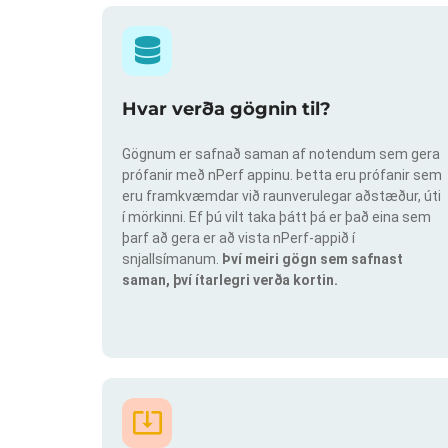
Hvar verða gögnin til?
Gögnum er safnað saman af notendum sem gera
prófanir með nPerf appinu. Þetta eru prófanir sem
eru framkvæmdar við raunverulegar aðstæður, úti
í mörkinni. Ef þú vilt taka þátt þá er það eina sem
þarf að gera er að vista nPerf-appið í
snjallsímanum.
Því meiri gögn sem safnast
saman, því ítarlegri verða kortin.