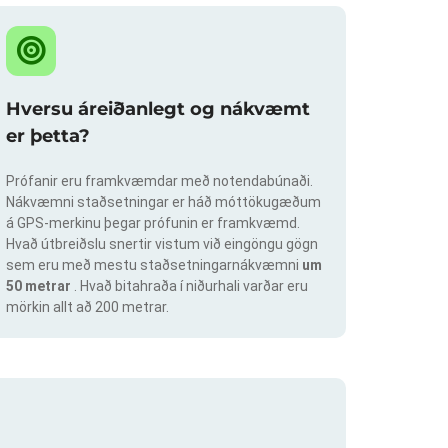
Hversu áreiðanlegt og nákvæmt
er þetta?
Prófanir eru framkvæmdar með notendabúnaði.
Nákvæmni staðsetningar er háð móttökugæðum
á GPS-merkinu þegar prófunin er framkvæmd.
Hvað útbreiðslu snertir vistum við eingöngu gögn
sem eru með mestu staðsetningarnákvæmni
um
50 metrar
. Hvað bitahraða í niðurhali varðar eru
mörkin allt að 200 metrar.