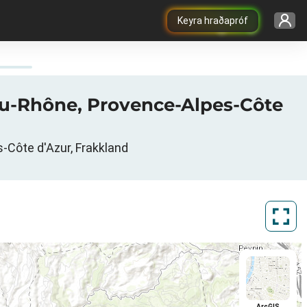
Keyra hraðapróf
-du-Rhône, Provence-Alpes-Côte
-Côte d'Azur, Frakkland
ArcGIS