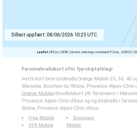
Síðast uppfært:
08/06/2026 10:25 UTC
Leaflet
|
© Esri, HERE, Garmin, Intermap, increment P Corp., GEBCO, U
Farsímahraðakort eftir fjarskiptafélagi
Þetta kort birtir bitahraða Orange Mobile 2G, 3G, 4G o
Marseille, Bouches-du-Rhône, Provence-Alpes-Côte d'
Orange Mobile
útbreiðslukort yfir farsímanet í Marsei
Provence-Alpes-Côte d'Azur og og bitahraða í farsíma
Rhône, Provence-Alpes-Côte d'Azur.
Free Mobile
Bouygues
SFR Mobile
Mobile