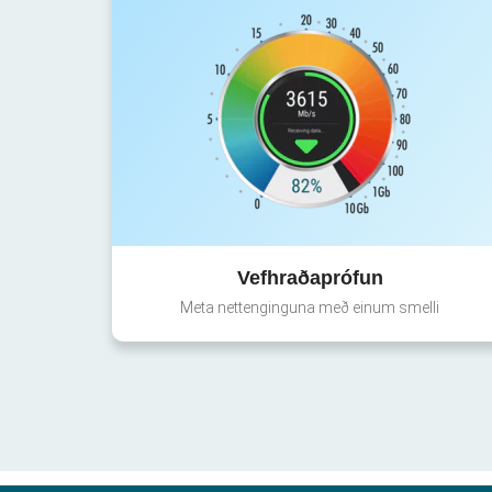
Vefhraðaprófun
Meta nettenginguna með einum smelli