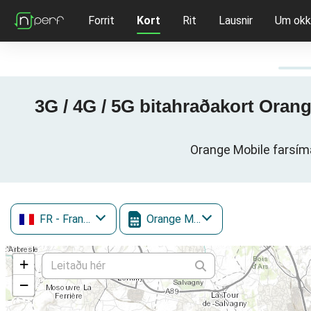
Forrit
Kort
Rit
Lausnir
Um okk
3G / 4G / 5G bitahraðakort Oran
Orange Mobile farsím
FR
- France
Orange Mobile
+
−