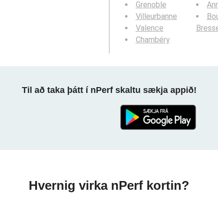
Grenoble
An
Villeurbanne
Bou
Valence
Bress
Chambéry
Til að taka þátt í nPerf skaltu sækja appið!
Hvernig virka nPerf kortin?