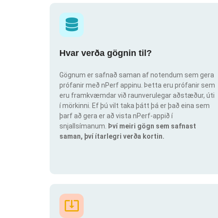
Hvar verða gögnin til?
Gögnum er safnað saman af notendum sem gera
prófanir með nPerf appinu. Þetta eru prófanir sem
eru framkvæmdar við raunverulegar aðstæður, úti
í mörkinni. Ef þú vilt taka þátt þá er það eina sem
þarf að gera er að vista nPerf-appið í
snjallsímanum.
Því meiri gögn sem safnast
saman, því ítarlegri verða kortin.