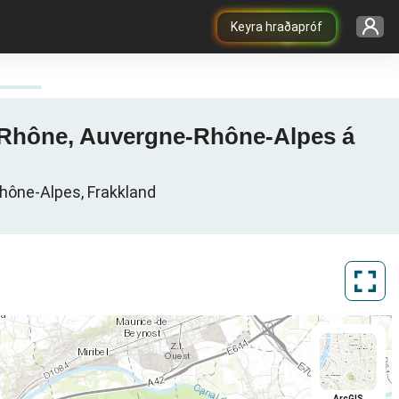
Keyra hraðapróf
n, Rhône, Auvergne-Rhône-Alpes á
hône-Alpes, Frakkland
ArcGIS