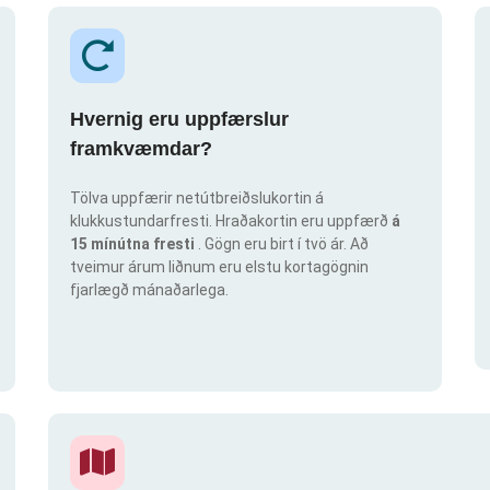
Hvernig eru uppfærslur
framkvæmdar?
Tölva uppfærir netútbreiðslukortin á
klukkustundarfresti. Hraðakortin eru uppfærð
á
15 mínútna fresti
. Gögn eru birt í tvö ár. Að
tveimur árum liðnum eru elstu kortagögnin
fjarlægð mánaðarlega.