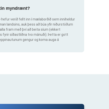
ortin myndrænt?
hefur verið fellt inn í mælaborðið sem inniheldur
an landsins, auk þess að búa yfir niðurstöðum
lla fram með því að beita síum (ekkert
s fyrir síðastliðna tvo mánuði). Þetta er gott
ig keppinautunum gengur og koma auga á