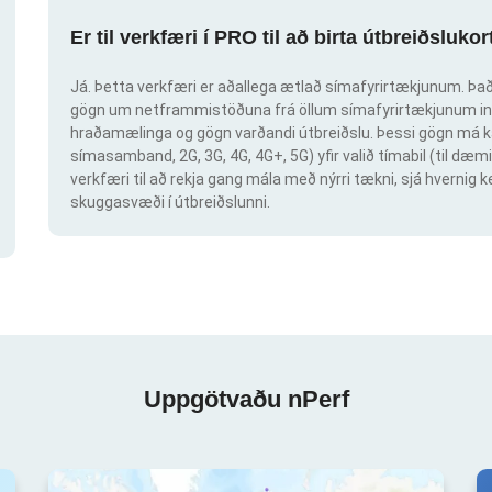
Er til verkfæri í PRO til að birta útbreiðsluk
Já. Þetta verkfæri er aðallega ætlað símafyrirtækjunum. Það 
gögn um netframmistöðuna frá öllum símafyrirtækjunum inn
hraðamælinga og gögn varðandi útbreiðslu. Þessi gögn má ka
símasamband, 2G, 3G, 4G, 4G+, 5G) yfir valið tímabil (til dæmi
verkfæri til að rekja gang mála með nýrri tækni, sjá hvern
skuggasvæði í útbreiðslunni.
Uppgötvaðu nPerf