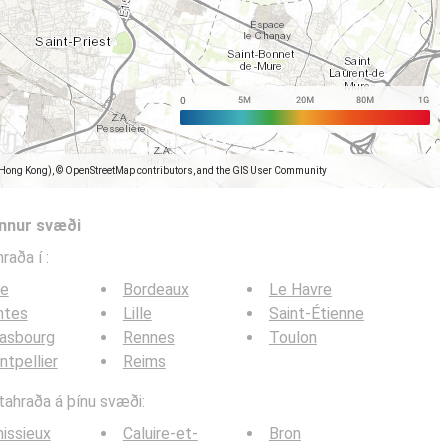
(Hong Kong), © OpenStreetMap contributors, and the GIS User Community
önnur svæði
hraða í
:
ce
Bordeaux
Le Havre
ntes
Lille
Saint-Étienne
rasbourg
Rennes
Toulon
tpellier
Reims
itahraða á þínu svæði:
issieux
Caluire-et-
Bron