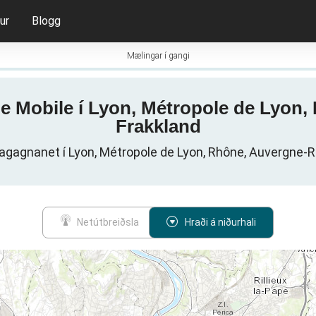
ur
Blogg
Mælingar í gangi
ge Mobile í Lyon, Métropole de Lyo
Frakkland
agagnanet í Lyon, Métropole de Lyon, Rhône, Auvergne-R
Netútbreiðsla
Hraði á niðurhali