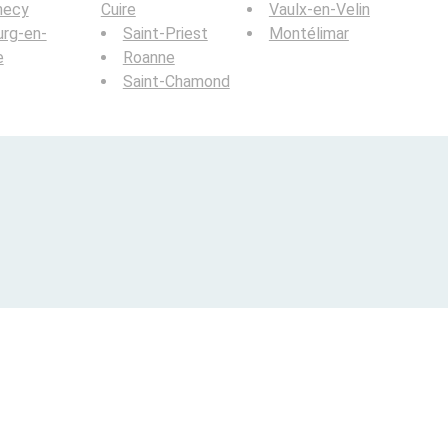
necy
Cuire
Vaulx-en-Velin
rg-en-
Saint-Priest
Montélimar
e
Roanne
Saint-Chamond