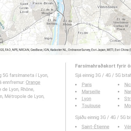
SGS, FAO, NPS, NRCAN, GeoBase, IGN, Kadaster NL, Ordnance Survey, Esri Japan, METI, Esri China 
Farsímahraðakort fyrir 
g 5G farsímaneta í Lyon,
Sjá einnig 3G / 4G / 5G bita
á ennfremur:
Orange
Paris
Ni
e de Lyon, Rhône,
Marseille
Na
n, Métropole de Lyon,
Lyon
St
Toulouse
Mon
Sjáðu einnig 3G / 4G / 5G b
Saint-Étienne
Vén