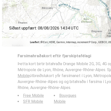
Síðast uppfært:
08/08/2026 14:34 UTC
Leaflet
|
© Esri, HERE, Garmin, Intermap, increment P Corp., GEBCO, U
Farsímahraðakort eftir fjarskiptafélagi
Þetta kort birtir bitahraða Orange Mobile 2G, 3G, 4G o
Métropole de Lyon, Rhône, Auvergne-Rhône-Alpes. Sj
Mobile
útbreiðslukort yfir farsímanet í Lyon, Métropol
Auvergne-Rhône-Alpes og og bitahraða í farsíma í Lyo
Rhône, Auvergne-Rhône-Alpes.
Free Mobile
Bouygues
SFR Mobile
Mobile