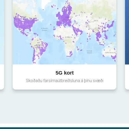
5G kort
Skoðaðu farsímaútbreiðsluna á þínu svæði