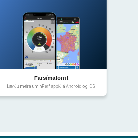
Farsímaforrit
Lærðu meira um nPerf appið á Android og iOS