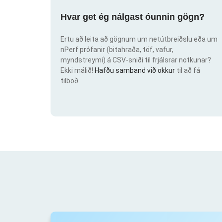
Hvar get ég nálgast óunnin gögn?
Ertu að leita að gögnum um netútbreiðslu eða um
nPerf prófanir (bitahraða, töf, vafur,
myndstreymi) á CSV-sniði til frjálsrar notkunar?
Ekki málið!
Hafðu samband við okkur
til að fá
tilboð.