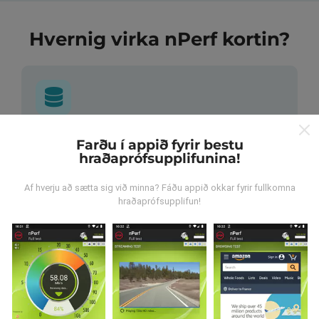
Hvernig virka nPerf kortin?
Hvar verða gögnin til?
Farðu í appið fyrir bestu
hraðaprófsupplifunina!
Gögnum er safnað saman af notendum sem gera
prófanir með nPerf appinu. Þetta eru prófanir sem eru
Af hverju að sætta sig við minna? Fáðu appið okkar fyrir fullkomna
framkvæmdar við raunverulegar aðstæður, úti í
hraðaprófsupplifun!
mörkinni. Ef þú vilt taka þátt þá er það eina sem þarf
að gera er að vista nPerf-appið í snjallsímanum.
Því
meiri gögn sem safnast saman, því ítarlegri verða
kortin.