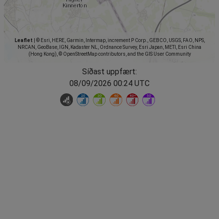
Leaflet
|
© Esri, HERE, Garmin, Intermap, increment P Corp., GEBCO, USGS, FAO, NPS,
NRCAN, GeoBase, IGN, Kadaster NL, Ordnance Survey, Esri Japan, METI, Esri China
(Hong Kong), © OpenStreetMap contributors, and the GIS User Community
Síðast uppfært:
08/09/2026 00:24 UTC