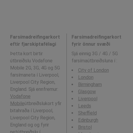
Farsímadreifingarkort
Farsímadreifingarkort
eftir fjarskiptafélagi
fyrir önnur svæði
Þetta kort birtir
Sjá einnig 3G / 4G / 5G
útbreiðslu Vodafone
farsímaútbreiðsluna í
:
Mobile 2G, 3G, 4G og 5G
City of London
farsímaneta í Liverpool,
London
Liverpool City Region,
Birmingham
England. Sjá ennfremur:
Glasgow
Vodafone
Liverpool
Mobile
útbreiðslukort yfir
Leeds
bitahraða í Liverpool,
Sheffield
Liverpool City Region,
Edinburgh
England og og fyrir
Bristol
netútbreiðslu í