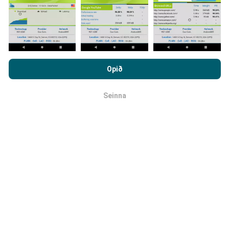
Hvernig eru uppfærslur
framkvæmdar?
Með því að vafra um nPerf.com ertu samþykk(ur)
persónuverndar- og netkökustefnu okkar auk
Opið
Tölva uppfærir netútbreiðslukortin á
notkunarskilmálanna
um nPerf prófanirnar.
klukkustundarfresti. Hraðakortin eru uppfærð
á 15
Seinna
mínútna fresti
. Gögn eru birt í tvö ár. Að tveimur árum
OK
liðnum eru elstu kortagögnin fjarlægð mánaðarlega.
Hversu áreiðanlegt og nákvæmt er
þetta?
Prófanir eru framkvæmdar með notendabúnaði.