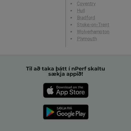
Coventry
Hull
Bradford
Stoke-on-Trent
Wolverhampton
Plymouth
Til að taka þátt í nPerf skaltu
sækja appið!