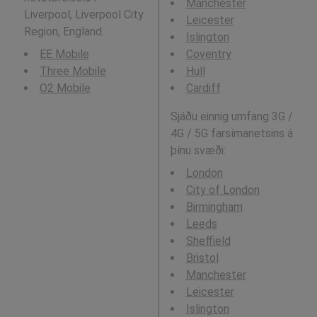
Manchester
Liverpool, Liverpool City
Leicester
Region, England.
Islington
EE Mobile
Coventry
Three Mobile
Hull
O2 Mobile
Cardiff
Sjáðu einnig umfang 3G /
4G / 5G farsímanetsins á
þínu svæði:
London
City of London
Birmingham
Leeds
Sheffield
Bristol
Manchester
Leicester
Islington