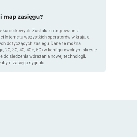
ji map zasięgu?
ów komórkowych. Zostało zintegrowane z
ści Internetu wszystkich operatorów w kraju, a
nych dotyczących zasięgu. Dane te można
gu, 2G, 3G, 4G, 4G+, 5G) w konfigurowalnym okresie
ie do śledzenia wdrażania nowej technologii,
łabym zasięgu sygnału.