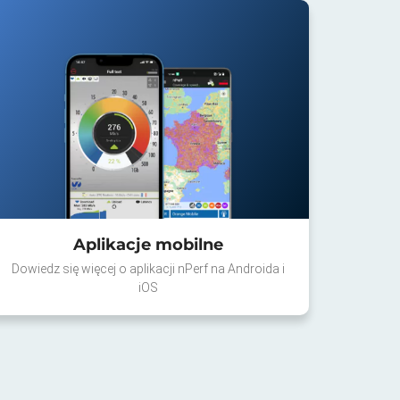
Aplikacje mobilne
Dowiedz się więcej o aplikacji nPerf na Androida i
iOS