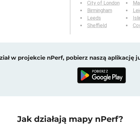
City of London
Ma
Birmingham
Lei
Leeds
Isl
Sheffield
Co
iał w projekcie nPerf, pobierz naszą aplikację ju
Jak działają mapy nPerf?