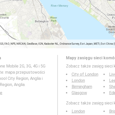
SGS, FAO, NPS, NRCAN, GeoBase, IGN, Kadaster NL, Ordnance Survey, Esri Japan, METI, Esri China 
a
Mapy zasięgu sieci komó
e Mobile 2G, 3G, 4G i 5G
Zobacz także zasięg sieci
akże: mapa przepustowości
City of London
Liv
ool City Region, Anglia i
London
Le
Region, Anglia.
Birmingham
She
le
Glasgow
Edi
Zobacz także zasięg sieci 
London
Bri