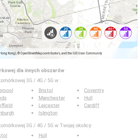
(Hong Kong), © OpenStreetMap contributors, and the GIS User Community
rkowej dla innych obszarów
 komórkowej 3G / 4G / 5G w
:
erpool
Bristol
Coventry
eds
Manchester
Hull
ffield
Leicester
Cardiff
nburgh
Islington
komórkowej 3G / 4G / 5G w Twojej okolicy:
stol
Hull