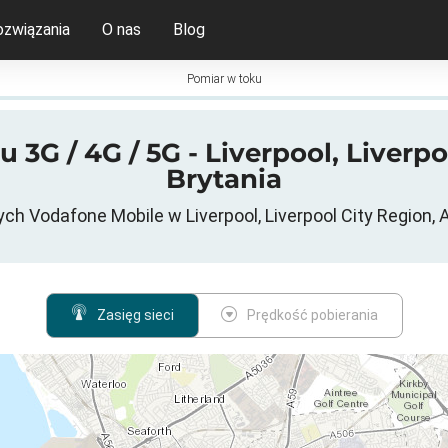
ozwiązania
O nas
Blog
Pomiar w toku
G / 4G / 5G - Liverpool, Liverpo
Brytania
 Vodafone Mobile w Liverpool, Liverpool City Region, A
Zasięg sieci
Prędkość pobierania