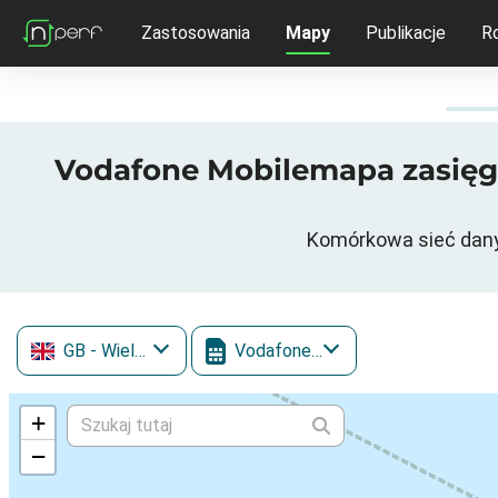
Zastosowania
Mapy
Publikacje
R
Vodafone Mobilemapa zasięgu 3
Komórkowa sieć danych
GB
- Wielka Brytania
Vodafone Mobile
+
−