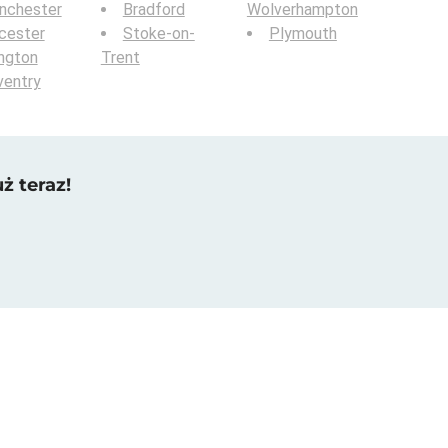
nchester
Bradford
Wolverhampton
cester
Stoke-on-
Plymouth
ington
Trent
ventry
ż teraz!