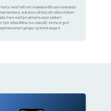
hefur verið fellt inn í mælaborðið sem inniheldur
an landsins, auk þess að búa yfir niðurstöðum
lla fram með því að beita síum (ekkert
s fyrir síðastliðna tvo mánuði). Þetta er gott
ig keppinautunum gengur og koma auga á