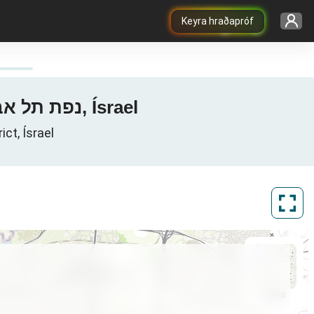
Keyra hraðapróf
3G / 4G / 5G útbreiðslukort í Holon, נפת תל אביב, מחוז תל אביב, Ísrael
נפת ת, Tel Aviv District, Ísrael
ArcGIS