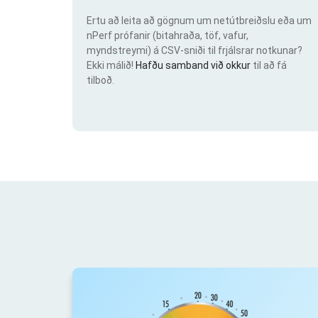
Ertu að leita að gögnum um netútbreiðslu eða um
nPerf prófanir (bitahraða, töf, vafur,
myndstreymi) á CSV-sniði til frjálsrar notkunar?
Ekki málið!
Hafðu samband við okkur
til að fá
tilboð.