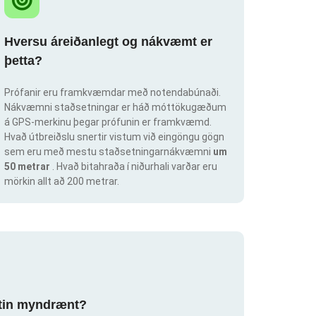
Hversu áreiðanlegt og nákvæmt er
þetta?
Prófanir eru framkvæmdar með notendabúnaði.
Nákvæmni staðsetningar er háð móttökugæðum
á GPS-merkinu þegar prófunin er framkvæmd.
Hvað útbreiðslu snertir vistum við eingöngu gögn
sem eru með mestu staðsetningarnákvæmni
um
50 metrar
. Hvað bitahraða í niðurhali varðar eru
mörkin allt að 200 metrar.
ortin myndrænt?