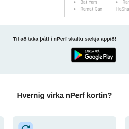
Bat Yam
Ra
Ramat Gan
HaSha
Til að taka þátt í nPerf skaltu sækja appið!
Hvernig virka nPerf kortin?