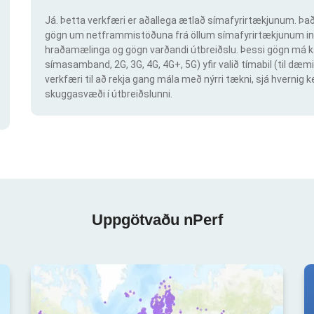
Já. Þetta verkfæri er aðallega ætlað símafyrirtækjunum. Það 
gögn um netframmistöðuna frá öllum símafyrirtækjunum inn
hraðamælinga og gögn varðandi útbreiðslu. Þessi gögn má ka
símasamband, 2G, 3G, 4G, 4G+, 5G) yfir valið tímabil (til dæmi
verkfæri til að rekja gang mála með nýrri tækni, sjá hvern
skuggasvæði í útbreiðslunni.
Uppgötvaðu nPerf