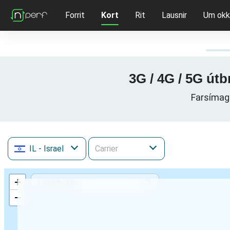
Forrit
Kort
Rit
Lausnir
Um okk
IL
- Israel
+
−