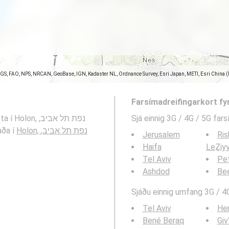
SGS, FAO, NPS, NRCAN, GeoBase, IGN, Kadaster NL, Ordnance Survey, Esri Japan, METI, Esri China 
Farsímadreifingarkort fy
, נפת תל אביב,
Sjá einnig 3G / 4G / 5G far
Holon, נפת תל אביב,
hraða í
Jerusalem
Ris
Haifa
LeẔiy
Tel Aviv
Pe
Ashdod
Be
Sjáðu einnig umfang 3G / 4G
Tel Aviv
Her
Bené Beraq
Giv