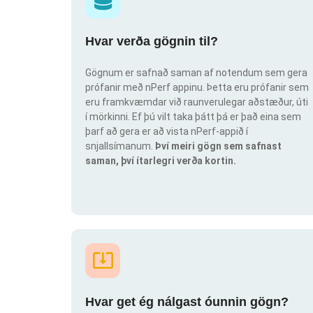
Hvar verða gögnin til?
Gögnum er safnað saman af notendum sem gera
prófanir með nPerf appinu. Þetta eru prófanir sem
eru framkvæmdar við raunverulegar aðstæður, úti
í mörkinni. Ef þú vilt taka þátt þá er það eina sem
þarf að gera er að vista nPerf-appið í
snjallsímanum.
Því meiri gögn sem safnast
saman, því ítarlegri verða kortin.
Hvar get ég nálgast óunnin gögn?