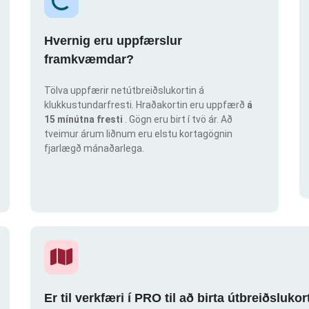
Hvernig eru uppfærslur
framkvæmdar?
Tölva uppfærir netútbreiðslukortin á
klukkustundarfresti. Hraðakortin eru uppfærð
á
15 mínútna fresti
. Gögn eru birt í tvö ár. Að
tveimur árum liðnum eru elstu kortagögnin
fjarlægð mánaðarlega.
Er til verkfæri í PRO til að birta útbreiðsluk