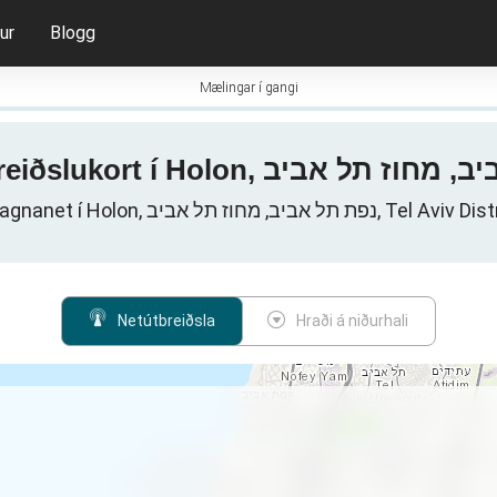
ur
Blogg
Mælingar í gangi
Farsímagagnanet í Holon, ל אביב, מחוז תל אביב
Netútbreiðsla
Hraði á niðurhali