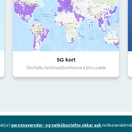
5G kort
Skoðaðu farsímaútbreiðsluna á þínu svæði
kk(ur)
persónuverndar- og netkökustefnu okkar auk
notkunarskilmá