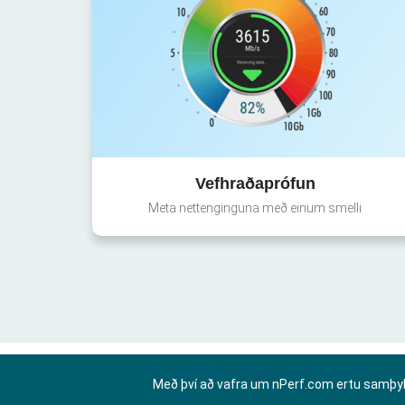
Vefhraðaprófun
Meta nettenginguna með einum smelli
Með því að vafra um nPerf.com ertu samþy