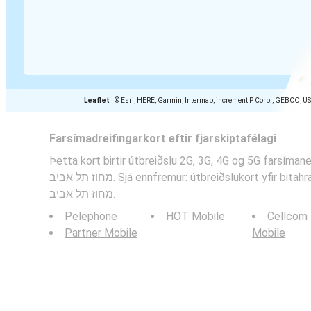
Leaflet
|
© Esri, HERE, Garmin, Intermap, increment P Corp., GEBCO, U
Farsímadreifingarkort eftir fjarskiptafélagi
Þetta kort birtir útbreiðslu 2G, 3G, 4G og 5G farsímaneta í Holon
מחוז תל אביב. Sjá ennfremur: útbreiðslukort yfir bita
מחוז תל אביב
.
Pelephone
HOT Mobile
Cellcom
Partner Mobile
Mobile