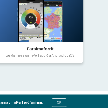
Farsímaforrit
Lærðu meira um nPerf appið á Android og iOS
lanna
um nPerf prófanirnar.
OK