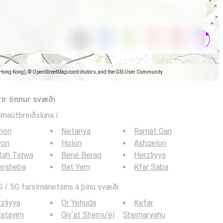
(Hong Kong), © OpenStreetMap contributors, and the GIS User Community
rir önnur svæði
símaútbreiðsluna í
:
hon
Netanya
Ramat Gan
yon
H̱olon
Ashqelon
taẖ Tiqwa
Bené Beraq
Herzliyya
ersheba
Bat Yam
Kfar Saba
 / 5G farsímanetsins á þínu svæði:
zliyya
Or Yehuda
Kefar
‘atayim
Giv‘at Shemu’él
Shemaryahu