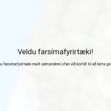
Veldu farsímafyrirtæki!
u farsímafyrirtæki með valmyndinni ofan við kortið til að birta gö