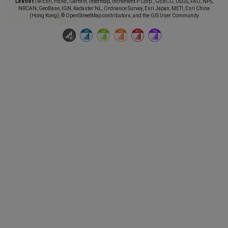
Leaflet
|
© Esri, HERE, Garmin, Intermap, increment P Corp., GEBCO, USGS, FAO, NPS,
NRCAN, GeoBase, IGN, Kadaster NL, Ordnance Survey, Esri Japan, METI, Esri China
(Hong Kong), © OpenStreetMap contributors, and the GIS User Community