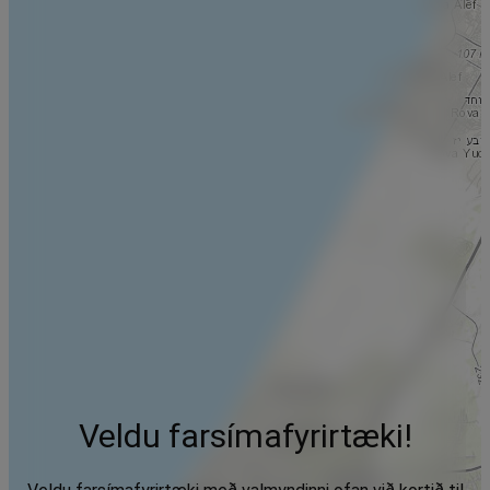
Veldu farsímafyrirtæki!