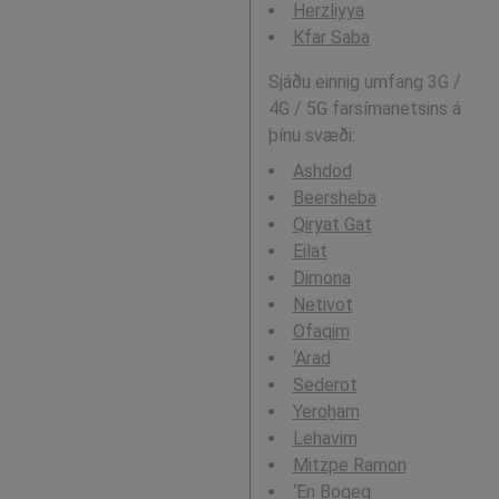
Herzliyya
Kfar Saba
Sjáðu einnig umfang 3G /
4G / 5G farsímanetsins á
þínu svæði:
Ashdod
Beersheba
Qiryat Gat
Eilat
Dimona
Netivot
Ofaqim
‘Arad
Sederot
Yeroẖam
Lehavim
Mitzpe Ramon
‘En Boqeq