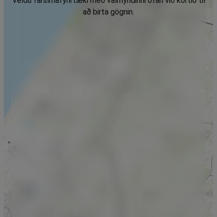
Veldu farsímafyrirtæki með valmyndinni ofan við kortið til
að birta gögnin.