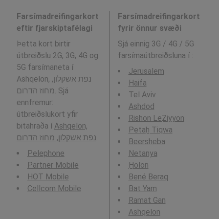
Farsímadreifingarkort
Farsímadreifingarkort
eftir fjarskiptafélagi
fyrir önnur svæði
Þetta kort birtir
Sjá einnig 3G / 4G / 5G
útbreiðslu 2G, 3G, 4G og
farsímaútbreiðsluna í
:
5G farsímaneta í
Jerusalem
Ashqelon, נפת אשקלון,
Haifa
מחוז הדרום. Sjá
Tel Aviv
ennfremur:
Ashdod
útbreiðslukort yfir
Rishon LeẔiyyon
bitahraða í
Ashqelon,
Petaẖ Tiqwa
נפת אשקלון, מחוז הדרום
.
Beersheba
Pelephone
Netanya
Partner Mobile
H̱olon
HOT Mobile
Bené Beraq
Cellcom Mobile
Bat Yam
Ramat Gan
Ashqelon