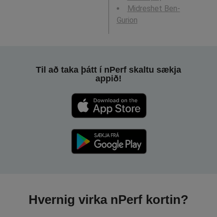
Midreshet Ben-
Gurion
Til að taka þátt í nPerf skaltu sækja
appið!
Hvernig virka nPerf kortin?