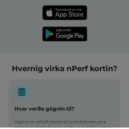
Hvernig virka nPerf kortin?
Hvar verða gögnin til?
Gögnum er safnað saman af notendum sem gera
prófanir með nPerf appinu. Þetta eru prófanir sem eru