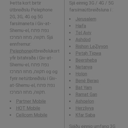
Þetta kort birtir
Sjá einnig 3G / 4G / 5G
útbreiðslu Pelephone
farsímaútbreiðsluna í
:
2G, 3G, 4G og 5G
Jerusalem
farsímaneta í Giv-at-
Haifa
Shemu-el, נפת פתח
Tel Aviv
תקווה, מחוז המרכז. Sjá
Ashdod
ennfremur:
Rishon LeẔiyyon
Pelephone
útbreiðslukort
Petaẖ Tiqwa
yfir bitahraða í Giv-at-
Beersheba
Shemu-el, נפת פתח
Netanya
תקווה, מחוז המרכז og og
H̱olon
fyrir netútbreiðslu í Giv-
Bené Beraq
at-Shemu-el, נפת פתח
Bat Yam
תקווה, מחוז המרכז.
Ramat Gan
Partner Mobile
Ashqelon
HOT Mobile
Herzliyya
Cellcom Mobile
Kfar Saba
Sjáðu einnig umfang 3G