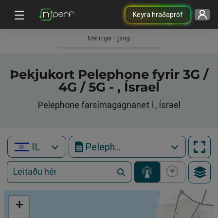
Keyra hraðapróf
Mælingar í gangi
Þekjukort Pelephone fyrir 3G /
4G / 5G - , Ísrael
Pelephone farsímagagnanet í , Ísrael
IL
Pelephone
+