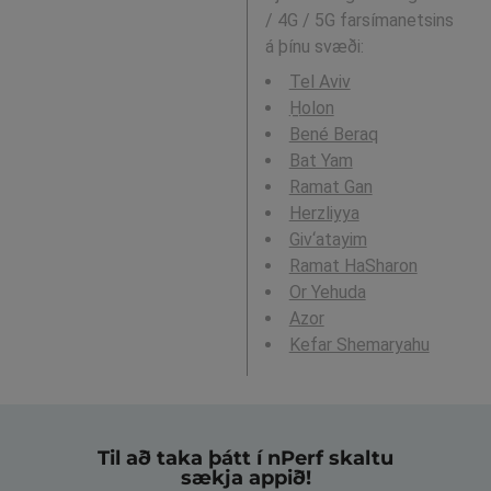
/ 4G / 5G farsímanetsins
á þínu svæði:
Tel Aviv
H̱olon
Bené Beraq
Bat Yam
Ramat Gan
Herzliyya
Giv‘atayim
Ramat HaSharon
Or Yehuda
Azor
Kefar Shemaryahu
Til að taka þátt í nPerf skaltu
sækja appið!