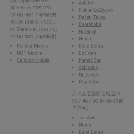
动比特率以Giv-at-
Ashdod
Shemu-el, נפת פתח
Rishon LeẔiyyon
תקווה, מחוז המרכז映射，
Petaẖ Tiqwa
移动网络覆盖率以Giv-
Beersheba
at-Shemu-el, נפת פתח
Netanya
תקווה, מחוז המרכז映射。
H̱olon
Partner Mobile
Bené Beraq
HOT Mobile
Bat Yam
Cellcom Mobile
Ramat Gan
Ashqelon
Herzliyya
Kfar Saba
另请查看您所在地区的
3G / 4G / 5G 移动网络覆
盖范围：
Tel Aviv
H̱olon
Bené Beraq