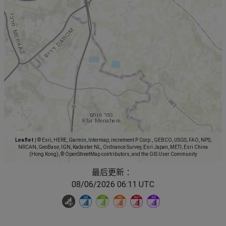
Leaflet
|
© Esri, HERE, Garmin, Intermap, increment P Corp., GEBCO, USGS, FAO, NPS,
NRCAN, GeoBase, IGN, Kadaster NL, Ordnance Survey, Esri Japan, METI, Esri China
(Hong Kong), © OpenStreetMap contributors, and the GIS User Community
最后更新 ：
08/06/2026 06:11 UTC