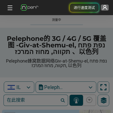
进行速度测试
测量中
Pelephone的 3G / 4G / 5G 覆盖
图 -Giv-at-Shemu-el, נפת פתח
תקווה, מחוז המרכז 、以色列
Pelephone蜂窝数据网络Giv-at-Shemu-el, נפת פתח
תקווה, מחוז המרכז, 以色列
IL
Pelephone