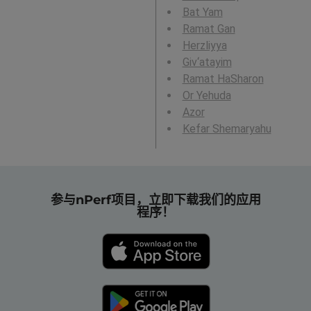
Bat Yam
Ramat Gan
Herzliyya
Giv‘atayim
Ramat HaSharon
Or Yehuda
Azor
Kefar Shemaryahu
参与nPerf项目，立即下载我们的应用
程序！