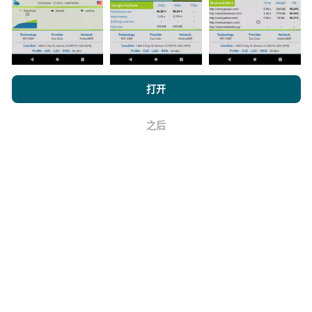
如何进行更新？
机器人每小时会自动更新网络覆盖图。速度图每15分钟
浏览 nPerf.com，
隐私和 Cookie 使用政策
以及我们的 nPerf 测试
打开
更新一次
。数据显示两年。两年后，每月一次从地图中
最终用户许可协议
。
删除最旧的数据。
之后
好
它的可靠性和准确性如何？
测试是在用户的设备上进行的。地理位置精度取决于测
试时GPS信号的接收质量。对于覆盖率数据，我们仅保
留最大地理位置
精度为50米
。对于下载比特率，此阈值
上限为200米。