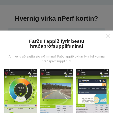
Hvernig virka nPerf kortin?
Farðu í appið fyrir bestu
hraðaprófsupplifunina!
Hvar verða gögnin til?
Af hverju að sætta sig við minna? Fáðu appið okkar fyrir fullkomna
hraðaprófsupplifun!
Gögnum er safnað saman af notendum sem gera
prófanir með nPerf appinu. Þetta eru prófanir sem eru
framkvæmdar við raunverulegar aðstæður, úti í
mörkinni. Ef þú vilt taka þátt þá er það eina sem þarf
að gera er að vista nPerf-appið í snjallsímanum.
Því
meiri gögn sem safnast saman, því ítarlegri verða
kortin.