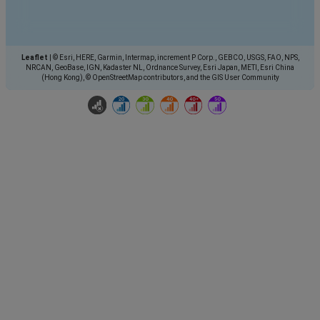
Leaflet
|
© Esri, HERE, Garmin, Intermap, increment P Corp., GEBCO, USGS, FAO, NPS,
NRCAN, GeoBase, IGN, Kadaster NL, Ordnance Survey, Esri Japan, METI, Esri China
(Hong Kong), © OpenStreetMap contributors, and the GIS User Community