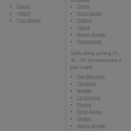
Digicel
Chitré
+Móvil
Vista Alegre
Tigo Mobile
Chilibre
Cativá
Nuevo Arraiján
Changuinola
Sjáðu einnig umfang 3G /
4G / 5G farsímanetsins á
þínu svæði:
San Miguelito
Tocumen
Arraiján
La Chorrera
Pacora
Vista Alegre
Chilibre
Nuevo Arraiján