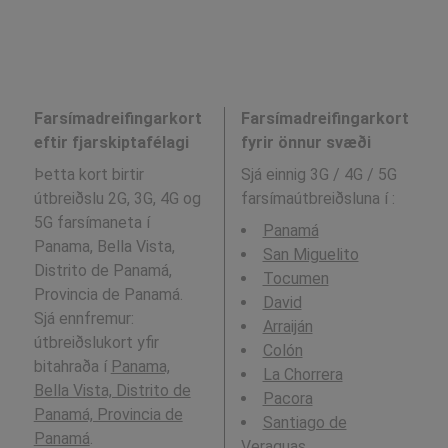
Farsímadreifingarkort
Farsímadreifingarkort
eftir fjarskiptafélagi
fyrir önnur svæði
Þetta kort birtir
Sjá einnig 3G / 4G / 5G
útbreiðslu 2G, 3G, 4G og
farsímaútbreiðsluna í
:
5G farsímaneta í
Panamá
Panama, Bella Vista,
San Miguelito
Distrito de Panamá,
Tocumen
Provincia de Panamá.
David
Sjá ennfremur:
Arraiján
útbreiðslukort yfir
Colón
bitahraða í
Panama,
La Chorrera
Bella Vista, Distrito de
Pacora
Panamá, Provincia de
Santiago de
Panamá
.
Veraguas