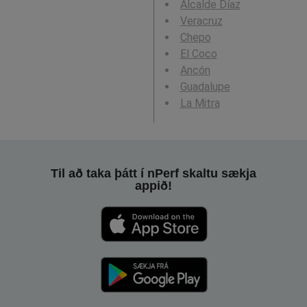
Alcalde Díaz
Veracruz
Chepo
El Coco
Ancón
Guadalupe
La Mitra
Til að taka þátt í nPerf skaltu sækja
appið!