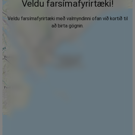
Veldu farsímafyrirtæki!
Veldu farsímafyrirtæki með valmyndinni ofan við kortið til
að birta gögnin.