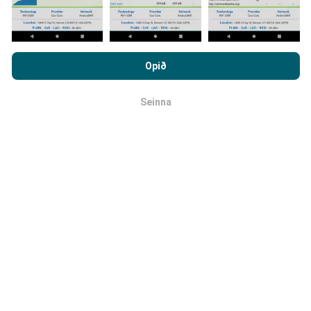
Með því að vafra um nPerf.com ertu samþykk(ur)
Hvernig eru uppfærslur framkvæmdar?
persónuverndar- og netkökustefnu okkar auk
Opið
notkunarskilmálanna
um nPerf prófanirnar.
Tölva uppfærir netútbreiðslukortin á
Seinna
OK
klukkustundarfresti. Hraðakortin eru uppfærð
á 15
mínútna fresti
. Gögn eru birt í tvö ár. Að tveimur árum
liðnum eru elstu kortagögnin fjarlægð mánaðarlega.
Hversu áreiðanlegt og nákvæmt er
þetta?
Prófanir eru framkvæmdar með notendabúnaði.
Nákvæmni staðsetningar er háð móttökugæðum á