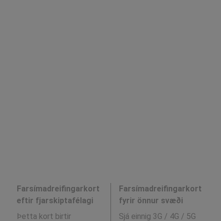
Farsímadreifingarkort
Farsímadreifingarkort
eftir fjarskiptafélagi
fyrir önnur svæði
Þetta kort birtir
Sjá einnig 3G / 4G / 5G