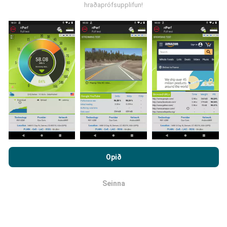
hraðaprófsupplifun!
Hvernig eru uppfærslur
framkvæmdar?
Tölva uppfærir netútbreiðslukortin á
klukkustundarfresti. Hraðakortin eru uppfærð
á 15
mínútna fresti
. Gögn eru birt í tvö ár. Að tveimur árum
liðnum eru elstu kortagögnin fjarlægð mánaðarlega.
Með því að vafra um nPerf.com ertu samþykk(ur)
persónuverndar- og netkökustefnu okkar auk
Opið
notkunarskilmálanna
um nPerf prófanirnar.
Seinna
OK
Hversu áreiðanlegt og nákvæmt er