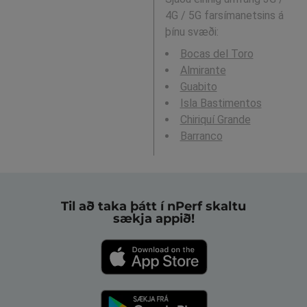
4G / 5G farsímanetsins á
þínu svæði:
Bocas del Toro
Almirante
Guabito
Isla Bastimentos
Chiriquí Grande
Barranco
Til að taka þátt í nPerf skaltu
sækja appið!