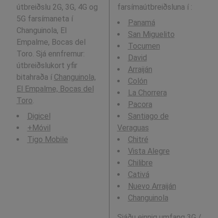
útbreiðslu 2G, 3G, 4G og
farsímaútbreiðsluna í
:
5G farsímaneta í
Panamá
Changuinola, El
San Miguelito
Empalme, Bocas del
Tocumen
Toro. Sjá ennfremur:
David
útbreiðslukort yfir
Arraiján
bitahraða í
Changuinola,
Colón
El Empalme, Bocas del
La Chorrera
Toro
.
Pacora
Digicel
Santiago de
+Móvil
Veraguas
Tigo Mobile
Chitré
Vista Alegre
Chilibre
Cativá
Nuevo Arraiján
Changuinola
Sjáðu einnig umfang 3G /