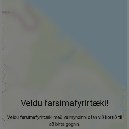
Veldu farsímafyrirtæki!
Veldu farsímafyrirtæki með valmyndinni ofan við kortið til
að birta gögnin.