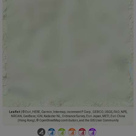
Leaflet
|
© Esri, HERE, Garmin, Intermap, increment P Corp., GEBCO, USGS, FAO, NPS,
NRCAN, GeoBase, IGN, Kadaster NL, Ordnance Survey, Esri Japan, METI, Esri China
(Hong Kong), © OpenStreetMap contributors, and the GIS User Community