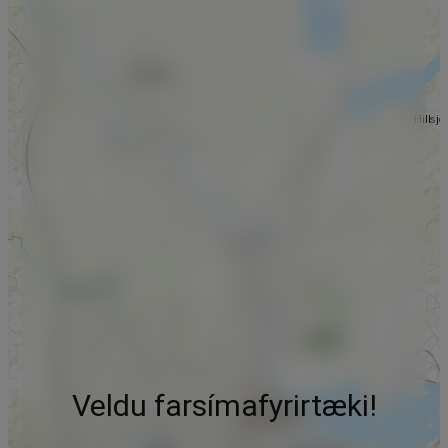
Veldu farsímafyrirtæki!