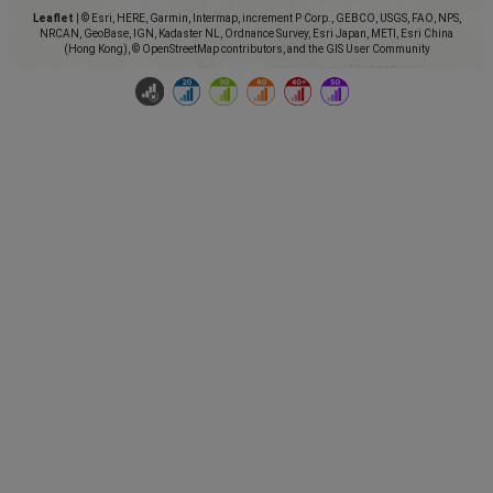
Leaflet
|
© Esri, HERE, Garmin, Intermap, increment P Corp., GEBCO, USGS, FAO, NPS,
NRCAN, GeoBase, IGN, Kadaster NL, Ordnance Survey, Esri Japan, METI, Esri China
(Hong Kong), © OpenStreetMap contributors, and the GIS User Community