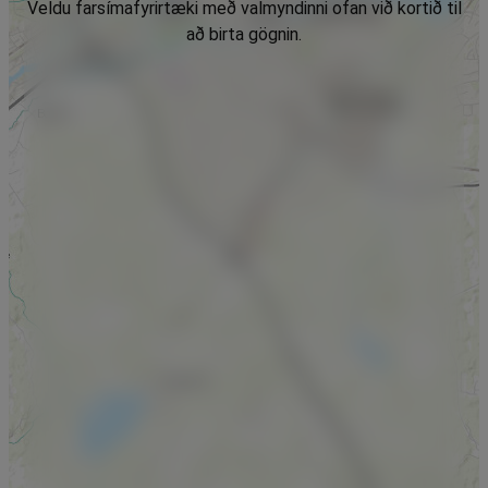
Veldu farsímafyrirtæki með valmyndinni ofan við kortið til
að birta gögnin.