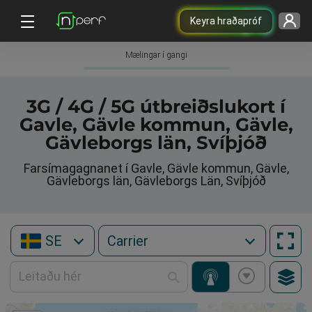
Keyra hraðapróf
Mælingar í gangi
3G / 4G / 5G útbreiðslukort í
Gavle, Gävle kommun, Gävle,
Gävleborgs län, Svíþjóð
Farsímagagnanet í Gavle, Gävle kommun, Gävle,
Gävleborgs län, Gävleborgs Län, Svíþjóð
SE