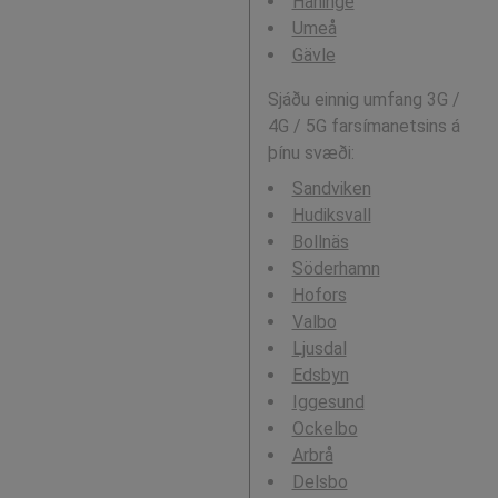
Haninge
Umeå
Gävle
Sjáðu einnig umfang 3G /
4G / 5G farsímanetsins á
þínu svæði:
Sandviken
Hudiksvall
Bollnäs
Söderhamn
Hofors
Valbo
Ljusdal
Edsbyn
Iggesund
Ockelbo
Arbrå
Delsbo