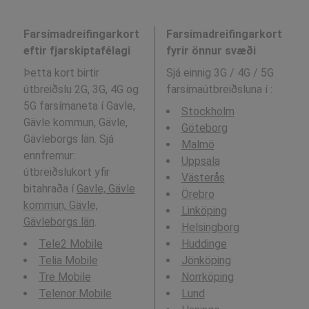
Farsímadreifingarkort
Farsímadreifingarkort
eftir fjarskiptafélagi
fyrir önnur svæði
Þetta kort birtir
Sjá einnig 3G / 4G / 5G
útbreiðslu 2G, 3G, 4G og
farsímaútbreiðsluna í
:
5G farsímaneta í Gavle,
Stockholm
Gävle kommun, Gävle,
Göteborg
Gävleborgs län. Sjá
Malmö
ennfremur:
Uppsala
útbreiðslukort yfir
Västerås
bitahraða í
Gavle, Gävle
Örebro
kommun, Gävle,
Linköping
Gävleborgs län
.
Helsingborg
Tele2 Mobile
Huddinge
Telia Mobile
Jönköping
Tre Mobile
Norrköping
Telenor Mobile
Lund