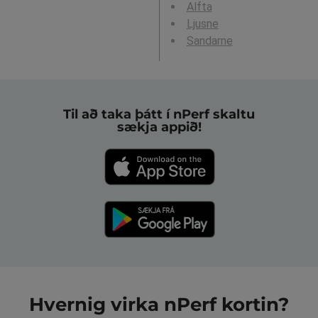
Alfta
Ljusne
Sandarne
Til að taka þátt í nPerf skaltu
sækja appið!
Hvernig virka nPerf kortin?