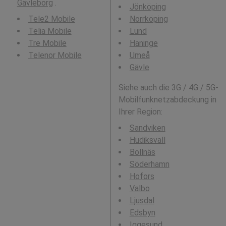
Gävleborg
.
Jönköping
Tele2 Mobile
Norrköping
Telia Mobile
Lund
Tre Mobile
Haninge
Telenor Mobile
Umeå
Gävle
Siehe auch die 3G / 4G / 5G-
Mobilfunknetzabdeckung in
Ihrer Region:
Sandviken
Hudiksvall
Bollnäs
Söderhamn
Hofors
Valbo
Ljusdal
Edsbyn
Iggesund