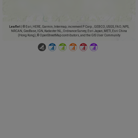
Leaflet
|
© Esri, HERE, Garmin, Intermap, increment P Corp., GEBCO, USGS, FAO, NPS,
NRCAN, GeoBase, IGN, Kadaster NL, Ordnance Survey, Esri Japan, METI, Esri China
(Hong Kong), © OpenStreetMap contributors, and the GIS User Community