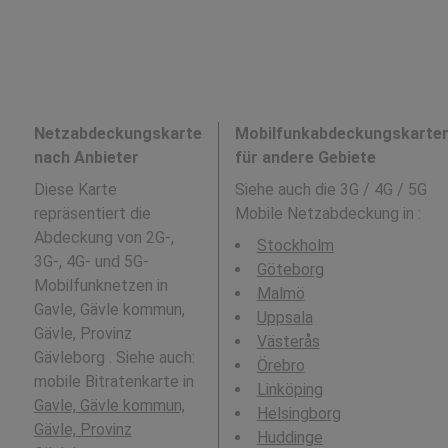
Netzabdeckungskarte
Mobilfunkabdeckungskarte
nach Anbieter
für andere Gebiete
Diese Karte
Siehe auch die 3G / 4G / 5G
repräsentiert die
Mobile Netzabdeckung in
:
Abdeckung von 2G-,
Stockholm
3G-, 4G- und 5G-
Göteborg
Mobilfunknetzen in
Malmö
Gavle, Gävle kommun,
Uppsala
Gävle, Provinz
Västerås
Gävleborg . Siehe auch:
Örebro
mobile Bitratenkarte in
Linköping
Gavle, Gävle kommun,
Helsingborg
Gävle, Provinz
Huddinge