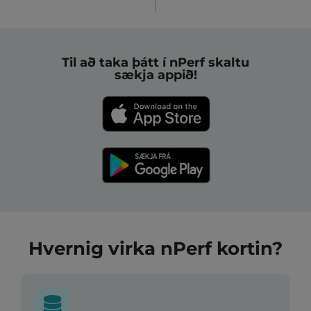
Til að taka þátt í nPerf skaltu
sækja appið!
Hvernig virka nPerf kortin?