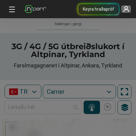
Keyra hraðapróf
Mælingar í gangi
3G / 4G / 5G útbreiðslukort í
Altpinar, Tyrkland
Farsímagagnanet í Altpinar, Ankara, Tyrkland
TR
+