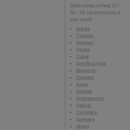
Sjáðu einnig umfang 3G /
4G / 5G farsímanetsins á
þínu svæði:
Ankara
Çankaya
Batikent
Polatlı
Çubuk
Şereflikoçhisar
Beypazarı
Elmadağ
Kazan
Nallıhan
Kızılcahamam
Kalecik
Çamlıdere
Haymana
Akyurt