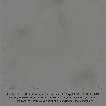
Leaflet
|
© Esri, HERE, Garmin, Intermap, increment P Corp., GEBCO, USGS, FAO, NPS,
NRCAN, GeoBase, IGN, Kadaster NL, Ordnance Survey, Esri Japan, METI, Esri China
(Hong Kong), © OpenStreetMap contributors, and the GIS User Community