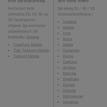
eftir fjarskiptafélagi
fyrir önnur svæði
Þetta kort birtir
Sjá einnig 3G / 4G / 5G
útbreiðslu 2G, 3G, 4G og
farsímaútbreiðsluna í
:
5G farsímaneta í
İstanbul
Altpinar. Sjá ennfremur:
Ankara
útbreiðslukort yfir
İzmir
bitahraða í
Altpinar
.
Bursa
Vodafone Mobile
Adana
Türk Telekom Mobile
Gaziantep
Turkcell Mobile
Konya
Çankaya
Antalya
Bağcılar
Diyarbakır
Kayseri
Üsküdar
Bahçelievler
Umraniye