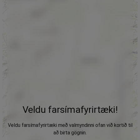
Veldu farsímafyrirtæki!
Veldu farsímafyrirtæki með valmyndinni ofan við kortið til
að birta gögnin.