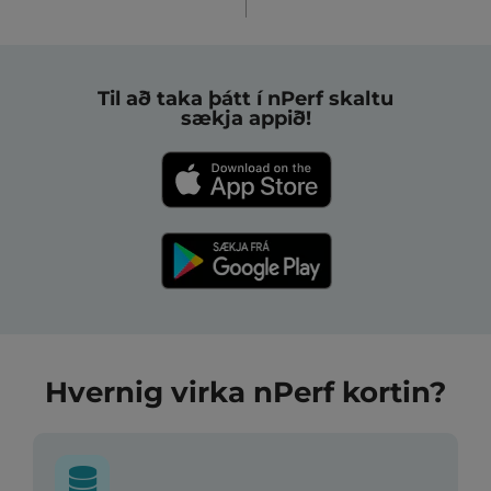
Til að taka þátt í nPerf skaltu
sækja appið!
Hvernig virka nPerf kortin?