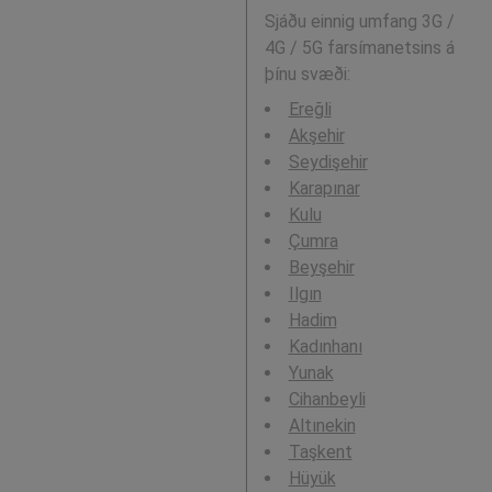
Sjáðu einnig umfang 3G /
4G / 5G farsímanetsins á
þínu svæði:
Ereğli
Akşehir
Seydişehir
Karapınar
Kulu
Çumra
Beyşehir
Ilgın
Hadim
Kadınhanı
Yunak
Cihanbeyli
Altınekin
Taşkent
Hüyük