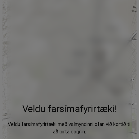
Veldu farsímafyrirtæki!
Veldu farsímafyrirtæki með valmyndinni ofan við kortið til
að birta gögnin.