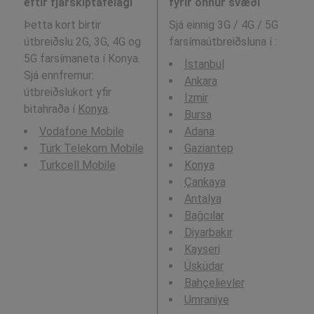
eftir fjarskiptafélagi
fyrir önnur svæði
Þetta kort birtir
Sjá einnig 3G / 4G / 5G
útbreiðslu 2G, 3G, 4G og
farsímaútbreiðsluna í
:
5G farsímaneta í Konya.
İstanbul
Sjá ennfremur:
Ankara
útbreiðslukort yfir
İzmir
bitahraða í
Konya
.
Bursa
Vodafone Mobile
Adana
Türk Telekom Mobile
Gaziantep
Turkcell Mobile
Konya
Çankaya
Antalya
Bağcılar
Diyarbakır
Kayseri
Üsküdar
Bahçelievler
Umraniye