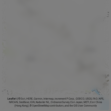
Leaflet
|
© Esri, HERE, Garmin, Intermap, increment P Corp., GEBCO, USGS, FAO, NPS,
NRCAN, GeoBase, IGN, Kadaster NL, Ordnance Survey, Esri Japan, METI, Esri China
(Hong Kong), © OpenStreetMap contributors, and the GIS User Community