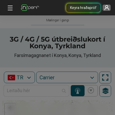
Keyra hraðapróf
Mælingar í gangi
3G / 4G / 5G útbreiðslukort í
Konya, Tyrkland
Farsímagagnanet í Konya, Konya, Tyrkland
TR
+