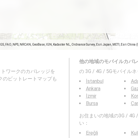
SGS, FAO, NPS, NRCAN, GeoBase, IGN, Kadaster NL, Ordnance Survey, Esri Japan, METI, Esri China 
他の地域のモバイルカバ
ネットワークのカバレッジを
の 3G / 4G / 5Gモ
ークのビットレートマップも
İstanbul
Ad
Ankara
Gaz
İzmir
Ko
Bursa
Ça
お住まいの地域の3G / 4
い：
Ereğli
Kul