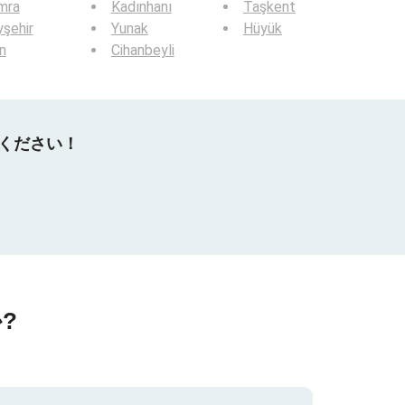
mra
Kadınhanı
Taşkent
şehir
Yunak
Hüyük
ın
Cihanbeyli
てください！
?