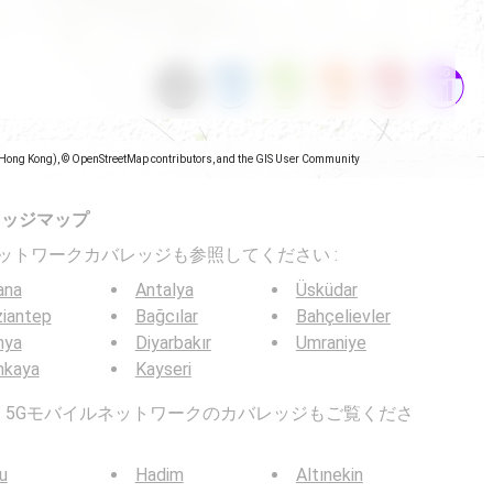
(Hong Kong), © OpenStreetMap contributors, and the GIS User Community
レッジマップ
バイルネットワークカバレッジも参照してください :
ana
Antalya
Üsküdar
iantep
Bağcılar
Bahçelievler
nya
Diyarbakır
Umraniye
nkaya
Kayseri
G / 5Gモバイルネットワークのカバレッジもご覧くださ
u
Hadim
Altınekin