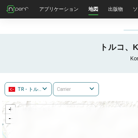
アプリケーション
地図
出版物
ソ
トルコ、Ko
K
TR
- トルコ
+
−