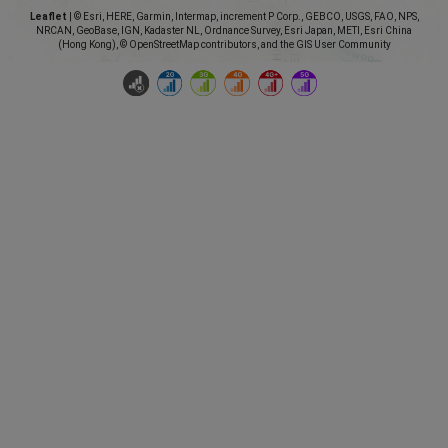
Leaflet
|
© Esri, HERE, Garmin, Intermap, increment P Corp., GEBCO, USGS, FAO, NPS,
NRCAN, GeoBase, IGN, Kadaster NL, Ordnance Survey, Esri Japan, METI, Esri China
(Hong Kong), © OpenStreetMap contributors, and the GIS User Community