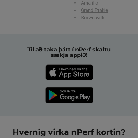
Amarillo
Grand Prairie
Brownsville
Til að taka þátt í nPerf skaltu
sækja appið!
Hvernig virka nPerf kortin?