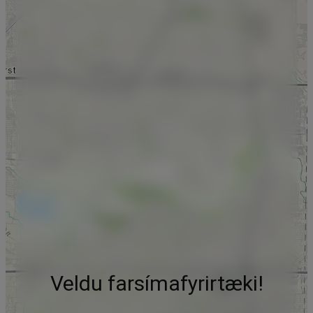
Veldu farsímafyrirtæki!