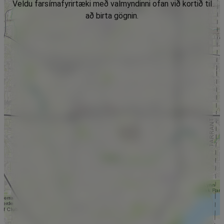
Veldu farsímafyrirtæki með valmyndinni ofan við kortið til
að birta gögnin.