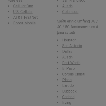
Wireless
San Francisco
Cellular One
Austin
U.S. Cellular
Columbus
AT&T FirstNet
Sjáðu einnig umfang 3G /
Boost Mobile
4G / 5G farsímanetsins á
þínu svæði:
Houston
San Antonio
Dallas
Austin
Fort Worth
El Paso
Corpus Christi
Plano
Laredo
Lubbock
Garland
Irving