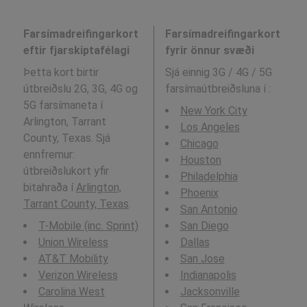
Farsímadreifingarkort
Farsímadreifingarkort
eftir fjarskiptafélagi
fyrir önnur svæði
Þetta kort birtir
Sjá einnig 3G / 4G / 5G
útbreiðslu 2G, 3G, 4G og
farsímaútbreiðsluna í
:
5G farsímaneta í
New York City
Arlington, Tarrant
Los Angeles
County, Texas. Sjá
Chicago
ennfremur:
Houston
útbreiðslukort yfir
Philadelphia
bitahraða í
Arlington,
Phoenix
Tarrant County, Texas
.
San Antonio
T-Mobile (inc. Sprint)
San Diego
Union Wireless
Dallas
AT&T Mobility
San Jose
Verizon Wireless
Indianapolis
Carolina West
Jacksonville