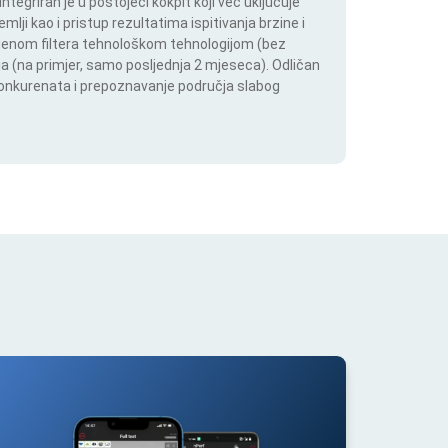
tegriran je u postojeći kokpit koji već uključuje
lji kao i pristup rezultatima ispitivanja brzine i
mjenom filtera tehnološkom tehnologijom (bez
lja (na primjer, samo posljednja 2 mjeseca). Odličan
 konkurenata i prepoznavanje područja slabog