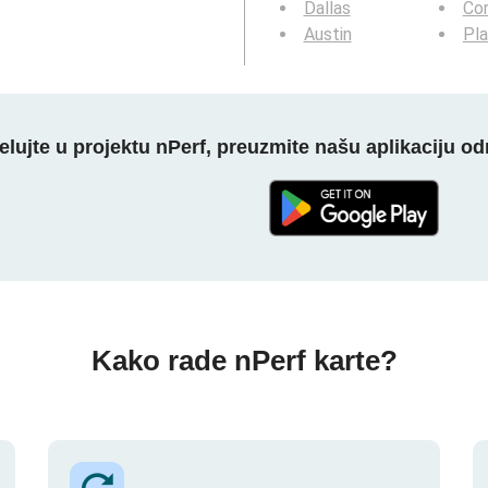
Dallas
Cor
Austin
Pl
elujte u projektu nPerf, preuzmite našu aplikaciju o
Kako rade nPerf karte?