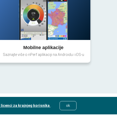
Mobilne aplikacije
Saznajte više o nPerf aplikaciji na Androidu i iOS-u
licenci za krajnjeg korisnika
.
ok