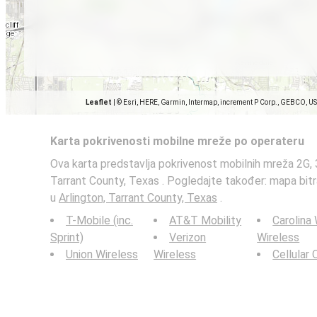
Leaflet
|
© Esri, HERE, Garmin, Intermap, increment P Corp., GEBCO, U
Karta pokrivenosti mobilne mreže po operateru
Ova karta predstavlja pokrivenost mobilnih mreža 2G, 3
Tarrant County, Texas . Pogledajte također: mapa bit
u
Arlington, Tarrant County, Texas
.
T-Mobile (inc.
AT&T Mobility
Carolina
Sprint)
Verizon
Wireless
Union Wireless
Wireless
Cellular