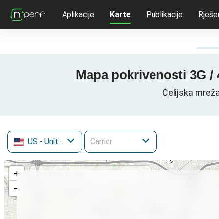
Aplikacije
Karte
Publikacije
Rješe
Mapa pokrivenosti 3G / 
Ćelijska mreža
US
- United States
+
−