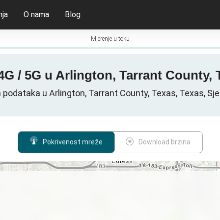
nja
O nama
Blog
Mjerenje u toku
4G / 5G u Arlington, Tarrant County, 
 podataka u Arlington, Tarrant County, Texas, Texas, Sj
Pokrivenost mreže
Download brzina