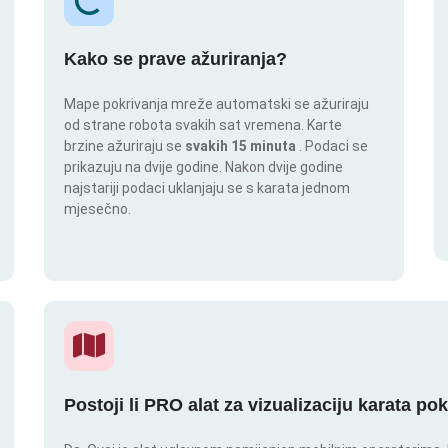
Kako se prave ažuriranja?
Mape pokrivanja mreže automatski se ažuriraju
od strane robota svakih sat vremena. Karte
brzine ažuriraju se
svakih 15 minuta
. Podaci se
prikazuju na dvije godine. Nakon dvije godine
najstariji podaci uklanjaju se s karata jednom
mjesečno.
Postoji li PRO alat za vizualizaciju karata po