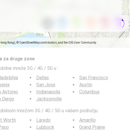
(Hong Kong), © OpenStreetMap contributors, and the GIS User Community
a za druge zone
obilne mreže 3G / 4G / 5G u
:
ladelphia
Dallas
San Francisco
oenix
San Jose
Austin
 Antonio
Indianapolis
Columbus
n Diego
Jacksonville
mobilnom mrežom 3G / 4G / 5G u vašem području:
t Worth
Laredo
Amarillo
Paso
Lubbock
Grand Prairie