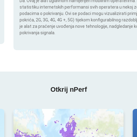
Da. Ovaj je alat uglavnom namijenjen mobilnim operaterima. In
statistiku internetskih performansi svih operatera u nekoj zem
podacima o pokrivanju. Ovi se podaci mogu vizualizirati pri
pokrića, 2G, 3G, 4G, 4G +, 5G) tijekom konfigurabilnog razdob
je alat za praćenje uvođenja nove tehnologije, nadgledanje
pokrivanja signala.
Otkrij nPerf