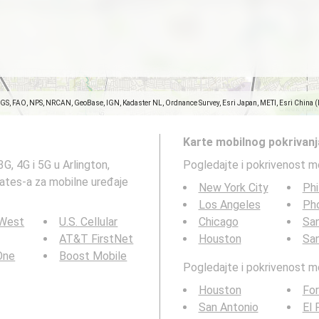
SGS, FAO, NPS, NRCAN, GeoBase, IGN, Kadaster NL, Ordnance Survey, Esri Japan, METI, Esri China 
Karte mobilnog pokrivanj
G, 4G i 5G u Arlington,
Pogledajte i pokrivenost m
rates-a za mobilne uređaje
New York City
Phi
Los Angeles
Ph
 West
U.S. Cellular
Chicago
San
AT&T FirstNet
Houston
Sa
 One
Boost Mobile
Pogledajte i pokrivenost 
Houston
For
San Antonio
El 