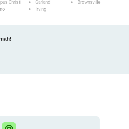
pus Christi
Garland
Brownsville
ano
Irving
dmah!