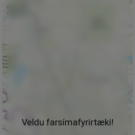
Veldu farsímafyrirtæki!