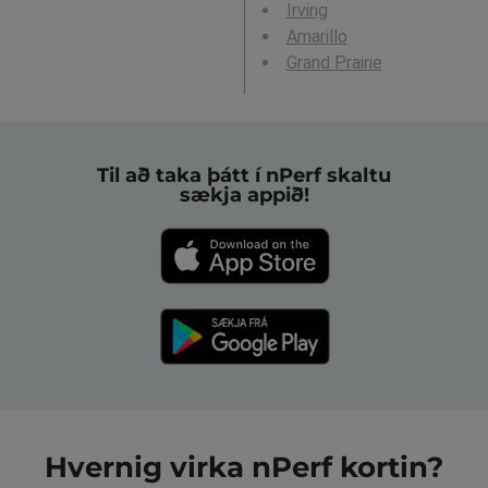
Irving
Amarillo
Grand Prairie
Til að taka þátt í nPerf skaltu
sækja appið!
Hvernig virka nPerf kortin?