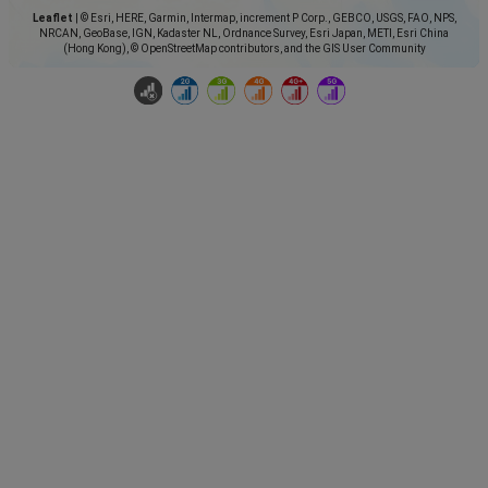
Leaflet
|
© Esri, HERE, Garmin, Intermap, increment P Corp., GEBCO, USGS, FAO, NPS,
NRCAN, GeoBase, IGN, Kadaster NL, Ordnance Survey, Esri Japan, METI, Esri China
(Hong Kong), © OpenStreetMap contributors, and the GIS User Community