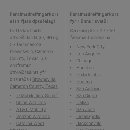
Farsímadreifingarkort
Farsímadreifingarkort
eftir fjarskiptafélagi
fyrir önnur svæði
Þetta kort birtir
Sjá einnig 3G / 4G / 5G
útbreiðslu 2G, 3G, 4G og
farsímaútbreiðsluna í
:
5G farsímaneta í
New York City
Brownsville, Cameron
Los Angeles
County, Texas. Sjá
Chicago
ennfremur:
Houston
útbreiðslukort yfir
Philadelphia
bitahraða í
Brownsville,
Phoenix
Cameron County, Texas
.
San Antonio
T-Mobile (inc. Sprint)
San Diego
Union Wireless
Dallas
AT&T Mobility
San Jose
Verizon Wireless
Indianapolis
Carolina West
Jacksonville