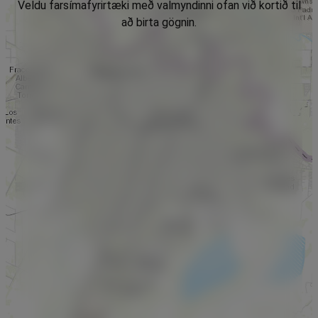
Veldu farsímafyrirtæki með valmyndinni ofan við kortið til
að birta gögnin.