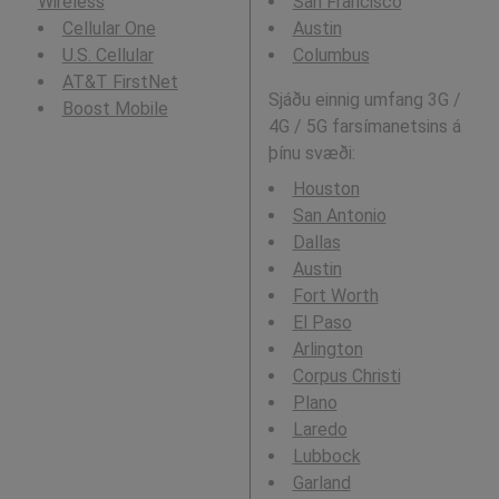
Wireless
San Francisco
Cellular One
Austin
U.S. Cellular
Columbus
AT&T FirstNet
Sjáðu einnig umfang 3G /
Boost Mobile
4G / 5G farsímanetsins á
þínu svæði:
Houston
San Antonio
Dallas
Austin
Fort Worth
El Paso
Arlington
Corpus Christi
Plano
Laredo
Lubbock
Garland