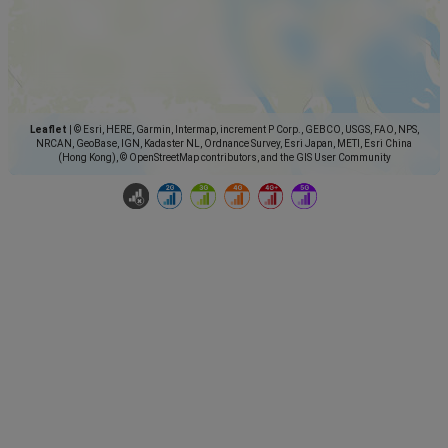
Leaflet
|
© Esri, HERE, Garmin, Intermap, increment P Corp., GEBCO, USGS, FAO, NPS,
NRCAN, GeoBase, IGN, Kadaster NL, Ordnance Survey, Esri Japan, METI, Esri China
(Hong Kong), © OpenStreetMap contributors, and the GIS User Community