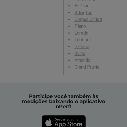
El Paso
Arlington
Corpus Christi
Plano
Laredo
Lubbock
Garland
Irving
Amarillo
Grand Prairie
Participe você também às
medições baixando o aplicativo
nPerf!