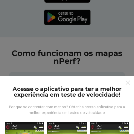
Como funcionam os mapas
nPerf?
Acesse o aplicativo para ter a melhor
experiência em teste de velocidade!
De onde vem os dados nperf?
Por que se contentar com menos? Obtenha nosso aplicativo para a
melhor experiência em testes de velocidade!
As medidas coletadas são efetuadas pour
utilizadores do aplicativo nPerf. São medidas
realizadas em condições reais, efetuadas no local em