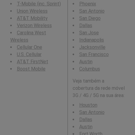
T-Mobile (inc. Sprint)
Phoenix
Union Wireless
San Antonio
AT&T Mobility
San Diego
Verizon Wireless
Dallas
Carolina West
San Jose
Wireless
Indianapolis
Cellular One
Jacksonville
U.S. Cellular
San Francisco
AT&T FirstNet
Austin
Boost Mobile
Columbus
Veja também a
cobertura da rede móvel
3G / 4G / 5G na sua área:
Houston
San Antonio
Dallas
Austin
Fort Worth