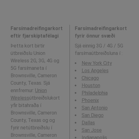
Farsímadreifingarkort
Farsímadreifingarkort
eftir fjarskiptafélagi
fyrir önnur svæði
Þetta kort birtir
Sjá einnig 3G / 4G / 5G
útbreiðslu Union
farsímaútbreiðsluna í
:
Wireless 2G, 3G, 4G og
New York City
5G farsímaneta í
Los Angeles
Brownsville, Cameron
Chicago
County, Texas. Sjá
Houston
ennfremur:
Union
Philadelphia
Wireless
útbreiðslukort
Phoenix
yfir bitahraða í
San Antonio
Brownsville, Cameron
San Diego
County, Texas og og
Dallas
fyrir netútbreiðslu í
San Jose
Brownsville, Cameron
Indianapolis