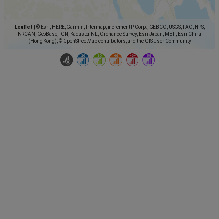
Leaflet
|
© Esri, HERE, Garmin, Intermap, increment P Corp., GEBCO, USGS, FAO, NPS,
NRCAN, GeoBase, IGN, Kadaster NL, Ordnance Survey, Esri Japan, METI, Esri China
(Hong Kong), © OpenStreetMap contributors, and the GIS User Community