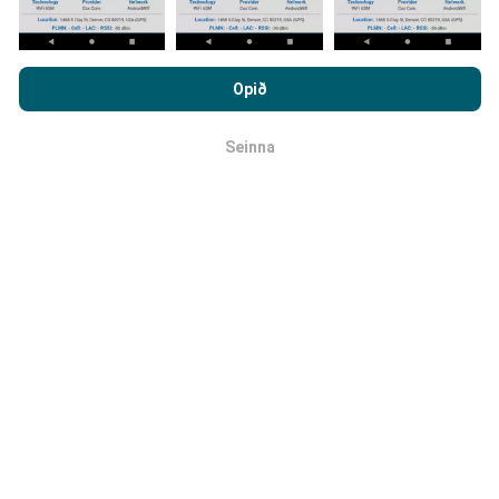
Hvernig eru uppfærslur
Með því að vafra um nPerf.com ertu samþykk(ur)
framkvæmdar?
persónuverndar- og netkökustefnu okkar auk
Opið
notkunarskilmálanna
um nPerf prófanirnar.
Tölva uppfærir netútbreiðslukortin á
Seinna
klukkustundarfresti. Hraðakortin eru uppfærð
á 15
OK
mínútna fresti
. Gögn eru birt í tvö ár. Að tveimur árum
liðnum eru elstu kortagögnin fjarlægð mánaðarlega.
Hversu áreiðanlegt og nákvæmt er
þetta?
Prófanir eru framkvæmdar með notendabúnaði.
Nákvæmni staðsetningar er háð móttökugæðum á
GPS-merkinu þegar prófunin er framkvæmd. Hvað