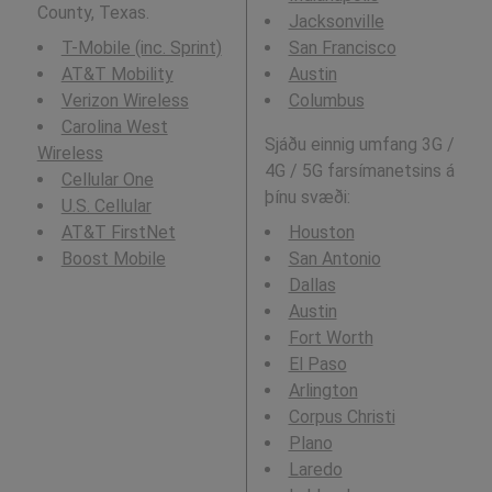
County, Texas.
Jacksonville
T-Mobile (inc. Sprint)
San Francisco
AT&T Mobility
Austin
Verizon Wireless
Columbus
Carolina West
Sjáðu einnig umfang 3G /
Wireless
4G / 5G farsímanetsins á
Cellular One
þínu svæði:
U.S. Cellular
AT&T FirstNet
Houston
Boost Mobile
San Antonio
Dallas
Austin
Fort Worth
El Paso
Arlington
Corpus Christi
Plano
Laredo