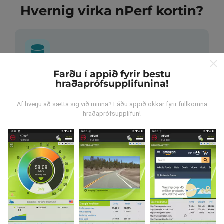
Hvernig virka nPerf kortin?
Farðu í appið fyrir bestu
Hvar verða gögnin til?
hraðaprófsupplifunina!
Gögnum er safnað saman af notendum sem gera
Af hverju að sætta sig við minna? Fáðu appið okkar fyrir fullkomna
hraðaprófsupplifun!
prófanir með nPerf appinu. Þetta eru prófanir sem eru
framkvæmdar við raunverulegar aðstæður, úti í
mörkinni. Ef þú vilt taka þátt þá er það eina sem þarf
að gera er að vista nPerf-appið í snjallsímanum.
Því
meiri gögn sem safnast saman, því ítarlegri verða
kortin.