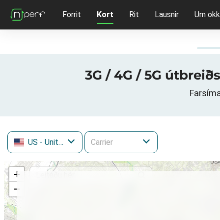
Forrit
Kort
Rit
Lausnir
Um okk
3G / 4G / 5G útbreið
Farsíma
US
- United States
+
−