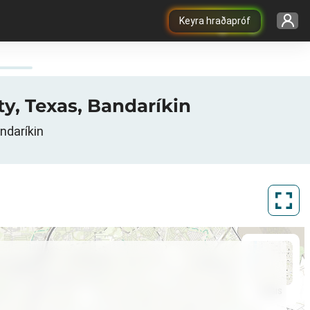
Keyra hraðapróf
ty, Texas, Bandaríkin
ndaríkin
ArcGIS