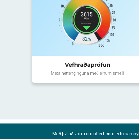
Vefhraðaprófun
Meta nettenginguna með einum smelli
Með því að vafra um nPerf.com ertu samþy