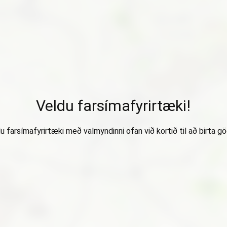
Veldu farsímafyrirtæki!
u farsímafyrirtæki með valmyndinni ofan við kortið til að birta gö