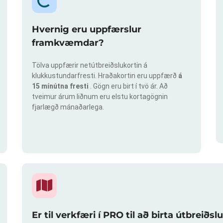
Hvernig eru uppfærslur
framkvæmdar?
Tölva uppfærir netútbreiðslukortin á
klukkustundarfresti. Hraðakortin eru uppfærð
á
15 mínútna fresti
. Gögn eru birt í tvö ár. Að
tveimur árum liðnum eru elstu kortagögnin
fjarlægð mánaðarlega.
Er til verkfæri í PRO til að birta útbreið