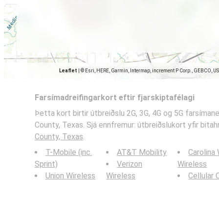
Leaflet
|
© Esri, HERE, Garmin, Intermap, increment P Corp., GEBCO, U
Farsímadreifingarkort eftir fjarskiptafélagi
Þetta kort birtir útbreiðslu 2G, 3G, 4G og 5G farsíman
County, Texas. Sjá ennfremur: útbreiðslukort yfir bitah
County, Texas
.
T-Mobile (inc.
AT&T Mobility
Carolina
Sprint)
Verizon
Wireless
Union Wireless
Wireless
Cellular