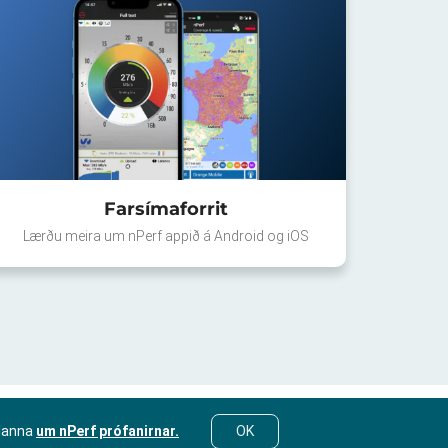
Farsímaforrit
Lærðu meira um nPerf appið á Android og iOS
lanna
um nPerf prófanirnar.
OK