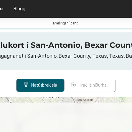
ur
Blogg
Mælingar í gangi
slukort í San-Antonio, Bexar Coun
gagnanet í San-Antonio, Bexar County, Texas, Texas, Ba
Netútbreiðsla
Hraði á niðurhali