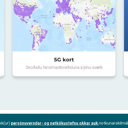
5G kort
Skoðaðu farsímaútbreiðsluna á þínu svæði
kk(ur)
persónuverndar- og netkökustefnu okkar auk
notkunarskilmá