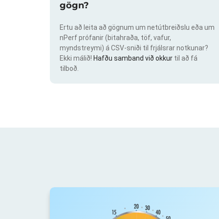
gögn?
Ertu að leita að gögnum um netútbreiðslu eða um
nPerf prófanir (bitahraða, töf, vafur,
myndstreymi) á CSV-sniði til frjálsrar notkunar?
Ekki málið!
Hafðu samband við okkur
til að fá
tilboð.