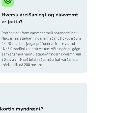
Hversu áreiðanlegt og nákvæmt
er þetta?
Prófanir eru framkvæmdar með notendabúnaði.
Nákvæmni staðsetningar er háð móttökugæðum
á GPS-merkinu þegar prófunin er framkvæmd.
Hvað útbreiðslu snertir vistum við eingöngu gögn
sem eru með mestu staðsetningarnákvæmni
um
50 metrar
. Hvað bitahraða í niðurhali varðar eru
mörkin allt að 200 metrar.
slukortin myndrænt?