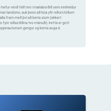
hefur verið fellt inn í mælaborðið sem inniheldur
an landsins, auk þess að búa yfir niðurstöðum
lla fram með því að beita síum (ekkert
s fyrir síðastliðna tvo mánuði). Þetta er gott
ig keppinautunum gengur og koma auga á