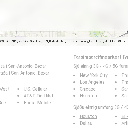
SGS, FAO, NPS, NRCAN, GeoBase, IGN, Kadaster NL, Ordnance Survey, Esri Japan, METI, Esri China 
Farsímadreifingarkort fy
eta í San-Antonio, Bexar
Sjá einnig 3G / 4G / 5G far
raða í
San-Antonio, Bexar
New York City
Phi
Los Angeles
Ph
 West
U.S. Cellular
Chicago
San
AT&T FirstNet
Houston
Sa
 One
Boost Mobile
Sjáðu einnig umfang 3G / 4G
Houston
El 
Dallas
Arl