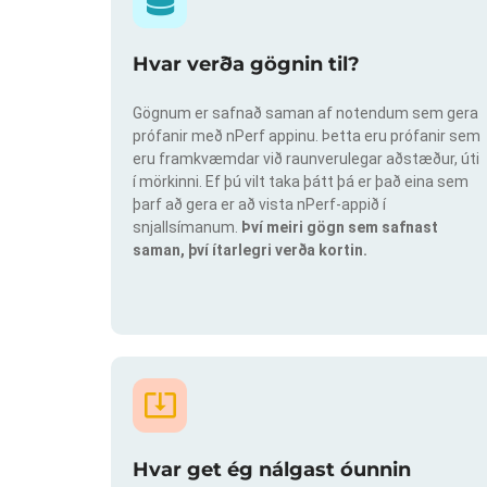
Hvar verða gögnin til?
Gögnum er safnað saman af notendum sem gera
prófanir með nPerf appinu. Þetta eru prófanir sem
eru framkvæmdar við raunverulegar aðstæður, úti
í mörkinni. Ef þú vilt taka þátt þá er það eina sem
þarf að gera er að vista nPerf-appið í
snjallsímanum.
Því meiri gögn sem safnast
saman, því ítarlegri verða kortin.
Hvar get ég nálgast óunnin