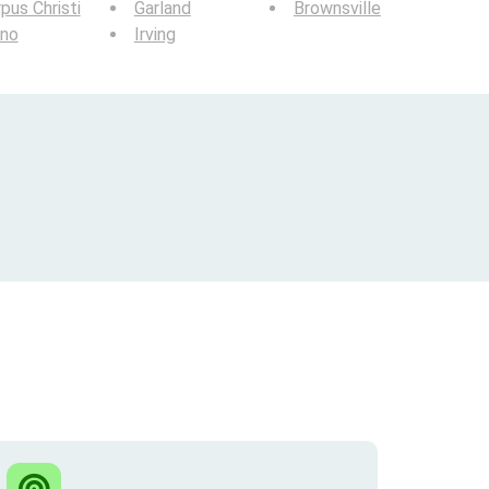
pus Christi
Garland
Brownsville
ano
Irving