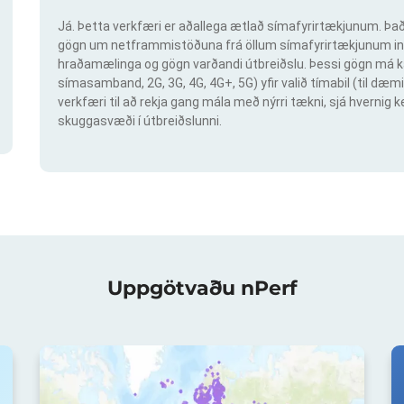
Já. Þetta verkfæri er aðallega ætlað símafyrirtækjunum. Það 
gögn um netframmistöðuna frá öllum símafyrirtækjunum inn
hraðamælinga og gögn varðandi útbreiðslu. Þessi gögn má ka
símasamband, 2G, 3G, 4G, 4G+, 5G) yfir valið tímabil (til dæmi
verkfæri til að rekja gang mála með nýrri tækni, sjá hvern
skuggasvæði í útbreiðslunni.
Uppgötvaðu nPerf