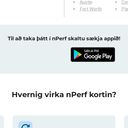
Austin
Cor
Fort Worth
Pl
Til að taka þátt í nPerf skaltu sækja appið!
Hvernig virka nPerf kortin?