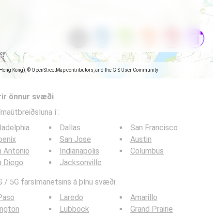
(Hong Kong), © OpenStreetMap contributors, and the GIS User Community
rir önnur svæði
símaútbreiðsluna í
:
ladelphia
Dallas
San Francisco
oenix
San Jose
Austin
 Antonio
Indianapolis
Columbus
n Diego
Jacksonville
 / 5G farsímanetsins á þínu svæði:
Paso
Laredo
Amarillo
ington
Lubbock
Grand Prairie