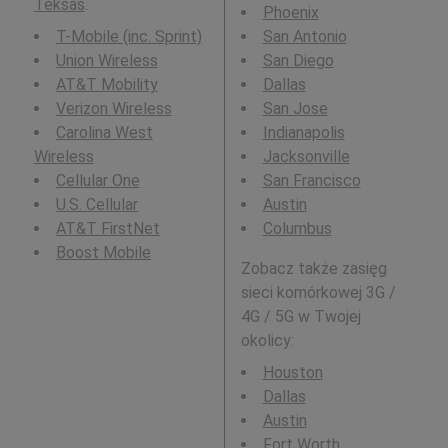
Teksas
.
Phoenix
T-Mobile (inc. Sprint)
San Antonio
Union Wireless
San Diego
AT&T Mobility
Dallas
Verizon Wireless
San Jose
Carolina West
Indianapolis
Wireless
Jacksonville
Cellular One
San Francisco
U.S. Cellular
Austin
AT&T FirstNet
Columbus
Boost Mobile
Zobacz także zasięg
sieci komórkowej 3G /
4G / 5G w Twojej
okolicy:
Houston
Dallas
Austin
Fort Worth