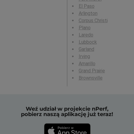
El Paso
Arlington
Corpus Christi
Plano
Laredo
Lubbock
Garland
Irving
Amarillo
Grand Prairie
Brownsville
Weź udział w projekcie nPerf,
pobierz naszą aplikację już teraz!