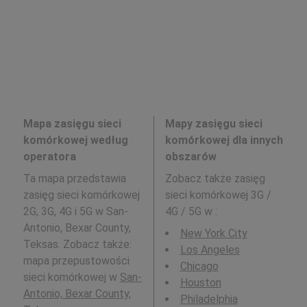
Mapa zasięgu sieci
Mapy zasięgu sieci
komórkowej według
komórkowej dla innych
operatora
obszarów
Ta mapa przedstawia
Zobacz także zasięg
zasięg sieci komórkowej
sieci komórkowej 3G /
2G, 3G, 4G i 5G w San-
4G / 5G w
:
Antonio, Bexar County,
New York City
Teksas. Zobacz także:
Los Angeles
mapa przepustowości
Chicago
sieci komórkowej w
San-
Houston
Antonio, Bexar County,
Philadelphia