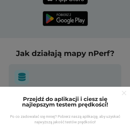
Jak działają mapy nPerf?
Skąd pochodzą dane?
Przejdź do aplikacji i ciesz się
najlepszym testem prędkości!
Dane są gromadzone z testów przeprowadzonych
przez użytkowników aplikacji nPerf. Są to testy
Po co zadowalać się mniej? Pobierz naszą aplikację, aby uzyskać
przeprowadzane w warunkach rzeczywistych,
najwyższą jakość testów prędkości!
bezpośrednio w terenie. Jeśli chcesz się