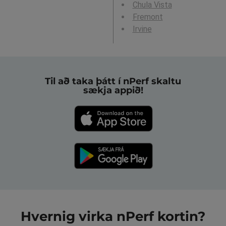
Chula Vista
Fremont
Irvine
Til að taka þátt í nPerf skaltu
sækja appið!
Hvernig virka nPerf kortin?