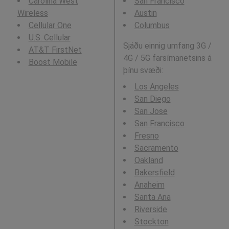
Carolina West
San Francisco
Wireless
Austin
Cellular One
Columbus
U.S. Cellular
Sjáðu einnig umfang 3G /
AT&T FirstNet
4G / 5G farsímanetsins á
Boost Mobile
þínu svæði:
Los Angeles
San Diego
San Jose
San Francisco
Fresno
Sacramento
Oakland
Bakersfield
Anaheim
Santa Ana
Riverside
Stockton