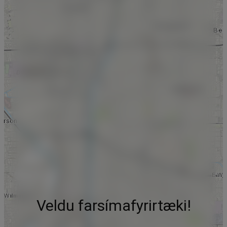
Veldu farsímafyrirtæki!