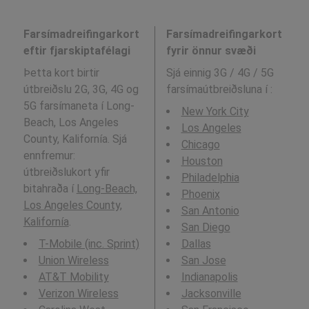
Farsímadreifingarkort
Farsímadreifingarkort
eftir fjarskiptafélagi
fyrir önnur svæði
Þetta kort birtir
Sjá einnig 3G / 4G / 5G
útbreiðslu 2G, 3G, 4G og
farsímaútbreiðsluna í
:
5G farsímaneta í Long-
New York City
Beach, Los Angeles
Los Angeles
County, Kalifornía. Sjá
Chicago
ennfremur:
Houston
útbreiðslukort yfir
Philadelphia
bitahraða í
Long-Beach,
Phoenix
Los Angeles County,
San Antonio
Kalifornía
.
San Diego
T-Mobile (inc. Sprint)
Dallas
Union Wireless
San Jose
AT&T Mobility
Indianapolis
Verizon Wireless
Jacksonville