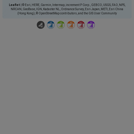
Leaflet
|
© Esri, HERE, Garmin, Intermap, increment P Corp., GEBCO, USGS, FAO, NPS,
NRCAN, GeoBase, IGN, Kadaster NL, Ordnance Survey, Esri Japan, METI, Esri China
(Hong Kong), © OpenStreetMap contributors, and the GIS User Community