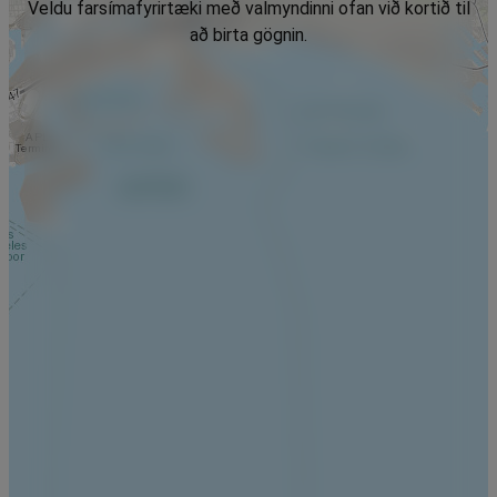
Veldu farsímafyrirtæki með valmyndinni ofan við kortið til
að birta gögnin.