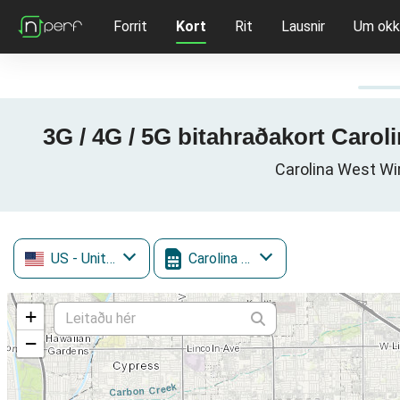
Forrit
Kort
Rit
Lausnir
Um okk
3G / 4G / 5G bitahraðakort Carol
Carolina West Wir
US
- United States
Carolina West Wireless
+
−