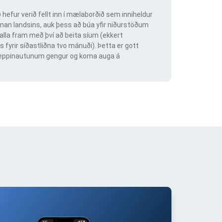
hefur verið fellt inn í mælaborðið sem inniheldur
an landsins, auk þess að búa yfir niðurstöðum
lla fram með því að beita síum (ekkert
s fyrir síðastliðna tvo mánuði). Þetta er gott
ig keppinautunum gengur og koma auga á