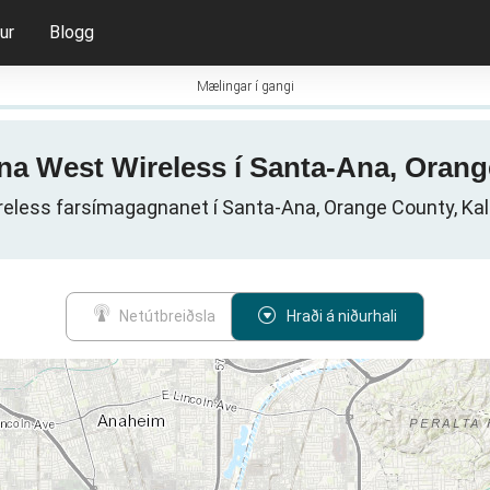
ur
Blogg
Mælingar í gangi
ina West Wireless í Santa-Ana, Orang
eless farsímagagnanet í Santa-Ana, Orange County, Kali
Netútbreiðsla
Hraði á niðurhali