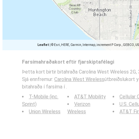
Leaflet
|
© Esri, HERE, Garmin, Intermap, increment P Corp., GEBCO, U
Farsímahraðakort eftir fjarskiptafélagi
Þetta kort birtir bitahraða Carolina West Wireless 2G, 
Sjá ennfremur:
Carolina West Wireless
útbreiðslukort y
bitahraða í farsíma í .
T-Mobile (inc.
AT&T Mobility
Cellular
Sprint)
Verizon
U.S. Cell
Union Wireless
Wireless
AT&T Fi