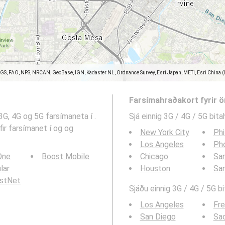
SGS, FAO, NPS, NRCAN, GeoBase, IGN, Kadaster NL, Ordnance Survey, Esri Japan, METI, Esri China 
Farsímahraðakort fyrir 
3G, 4G og 5G farsímaneta í .
Sjá einnig 3G / 4G / 5G bita
fir farsímanet í og og
New York City
Phi
Los Angeles
Ph
 One
Boost Mobile
Chicago
San
ular
Houston
Sa
rstNet
Sjáðu einnig 3G / 4G / 5G b
Los Angeles
Fr
San Diego
Sa