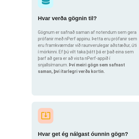
Hvar verða gögnin til?
Gögnum er safnað saman af notendum sem gera
prófanir með nPerf appinu. Þetta eru prófanir sem
eru framkvæmdar við raunverulegar aðstæður, úti
í mörkinni. Ef þú vilt taka þátt þá er það eina sem
þarf að gera er að vista nPerf-appið í
snjallsímanum.
Því meiri gögn sem safnast
saman, því ítarlegri verða kortin.
Hvar get ég nálgast óunnin gögn?