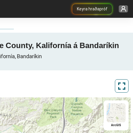
Keyra hraðapróf
e County, Kalifornía á Bandaríkin
fornía, Bandaríkin
ArcGIS