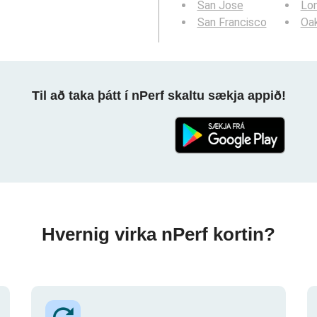
San Jose
Lo
San Francisco
Oa
Til að taka þátt í nPerf skaltu sækja appið!
Hvernig virka nPerf kortin?