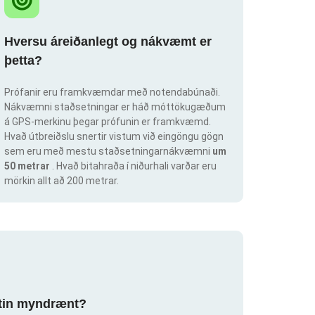
Hversu áreiðanlegt og nákvæmt er
þetta?
Prófanir eru framkvæmdar með notendabúnaði.
Nákvæmni staðsetningar er háð móttökugæðum
á GPS-merkinu þegar prófunin er framkvæmd.
Hvað útbreiðslu snertir vistum við eingöngu gögn
sem eru með mestu staðsetningarnákvæmni
um
50 metrar
. Hvað bitahraða í niðurhali varðar eru
mörkin allt að 200 metrar.
ortin myndrænt?