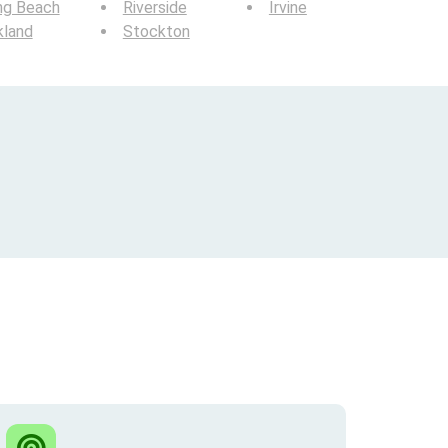
ng Beach
Riverside
Irvine
kland
Stockton