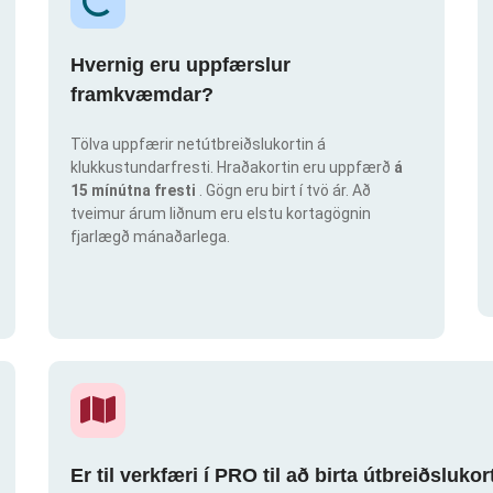
Hvernig eru uppfærslur
framkvæmdar?
Tölva uppfærir netútbreiðslukortin á
klukkustundarfresti. Hraðakortin eru uppfærð
á
15 mínútna fresti
. Gögn eru birt í tvö ár. Að
tveimur árum liðnum eru elstu kortagögnin
fjarlægð mánaðarlega.
Er til verkfæri í PRO til að birta útbreiðsluk