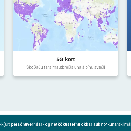
5G kort
Skoðaðu farsímaútbreiðsluna á þínu svæði
kk(ur)
persónuverndar- og netkökustefnu okkar auk
notkunarskilmá