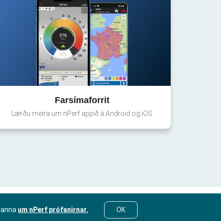
Farsímaforrit
Lærðu meira um nPerf appið á Android og iOS
lanna
um nPerf prófanirnar.
OK