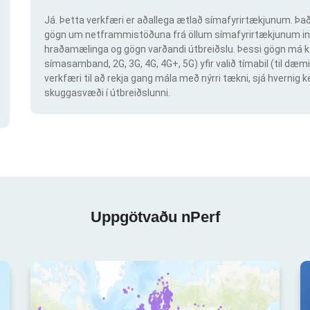
Já. Þetta verkfæri er aðallega ætlað símafyrirtækjunum. Það 
gögn um netframmistöðuna frá öllum símafyrirtækjunum inn
hraðamælinga og gögn varðandi útbreiðslu. Þessi gögn má ka
símasamband, 2G, 3G, 4G, 4G+, 5G) yfir valið tímabil (til dæmi
verkfæri til að rekja gang mála með nýrri tækni, sjá hvern
skuggasvæði í útbreiðslunni.
Uppgötvaðu nPerf