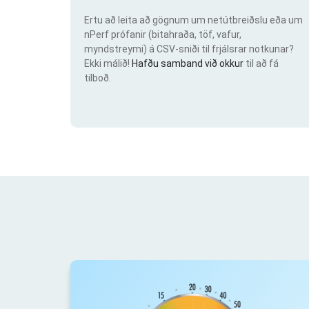
Ertu að leita að gögnum um netútbreiðslu eða um
nPerf prófanir (bitahraða, töf, vafur,
myndstreymi) á CSV-sniði til frjálsrar notkunar?
Ekki málið!
Hafðu samband við okkur
til að fá
tilboð.