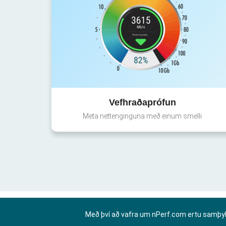
Vefhraðaprófun
Meta nettenginguna með einum smelli
Með því að vafra um nPerf.com ertu samþy