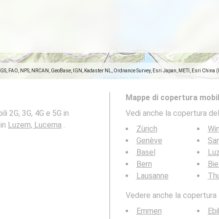
SGS, FAO, NPS, NRCAN, GeoBase, IGN, Kadaster NL, Ordnance Survey, Esri Japan, METI, Esri China 
Mappe di copertura mobil
li 2G, 3G, 4G e 5G in
Vedi anche la copertura del
 in
Luzern, Lucerna
.
Zürich
Win
Genève
San
Basel
Lu
Bern
Bie
Lausanne
Th
Vedere anche la copertura d
Emmen
Ebi