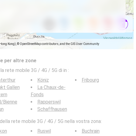
(Hong Kong), © OpenStreetMap contributors, and the GIS User Community
e per altre zone
la rete mobile 3G / 4G / 5G di in
:
terthur
Köniz
Fribourg
kt Gallen
La Chaux-de-
zern
Fonds
l/Bienne
Rapperswil
un
Schaffhausen
ella rete mobile 3G / 4G / 5G nella vostra zona:
kon
Ruswil
Buchrain