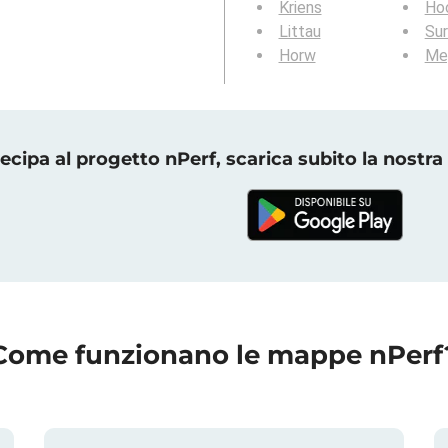
Kriens
Ho
Littau
Su
Horw
Me
ecipa al progetto nPerf, scarica subito la nostra
Come funzionano le mappe nPerf