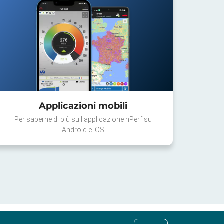
Applicazioni mobili
Per saperne di più sull'applicazione nPerf su
Android e iOS