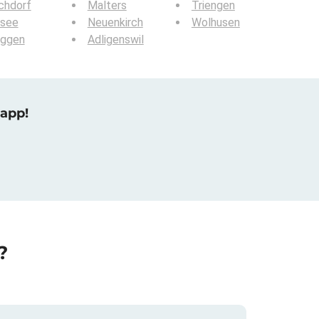
chdorf
Malters
Triengen
rsee
Neuenkirch
Wolhusen
ggen
Adligenswil
 app!
?