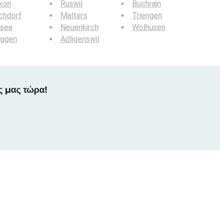
kon
Ruswil
Buchrain
chdorf
Malters
Triengen
rsee
Neuenkirch
Wolhusen
ggen
Adligenswil
ς μας τώρα!