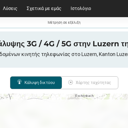
Λύσεις
Σχετικά με εμάς
Ιστολόγιο
Μέτρηση σε εξέλιξη
άλυψης 3G / 4G / 5G στην Luzern τη
δομένων κινητής τηλεφωνίας στο Luzern, Kanton Luzer
Κάλυψη δικτύου
Χάρτης ταχύτητας