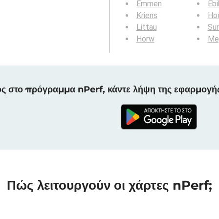
Emmen
Ebi
Kriens
Ho
Littau
Su
Horw
Me
ς στο πρόγραμμα nPerf, κάντε λήψη της εφαρμογή
Πώς λειτουργούν οι χάρτες nPerf;