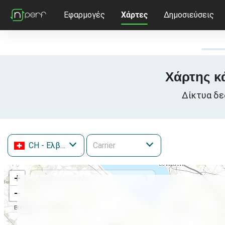
Εφαρμογές
Χάρτες
Δημοσιεύσεις
Χάρτης κ
Δίκτυα δε
CH
- Ελβετία
+
−