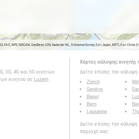
GS, FAO, NPS, NRCAN, GeoBase, IGN, Kadaster NL, Ordnance Survey, Esri Japan, METI, Esri China (
Χάρτες κάλυψης κινητής 
, 3G, 4G και 5G κινητών
Δείτε επίσης την κάλυψη 
νων κινητού σε
Luzern
.
Zürich
Win
Genève
San
Basel
Lu
Bern
Bie
Lausanne
Th
Δείτε επίσης την κάλυψη 
περιοχή σας: