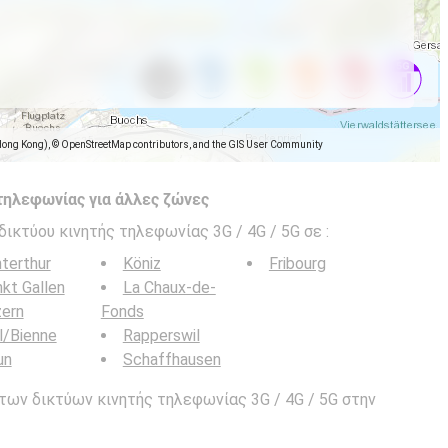
Hong Kong), © OpenStreetMap contributors, and the GIS User Community
τηλεφωνίας για άλλες ζώνες
δικτύου κινητής τηλεφωνίας 3G / 4G / 5G σε
:
terthur
Köniz
Fribourg
kt Gallen
La Chaux-de-
zern
Fonds
l/Bienne
Rapperswil
un
Schaffhausen
των δικτύων κινητής τηλεφωνίας 3G / 4G / 5G στην