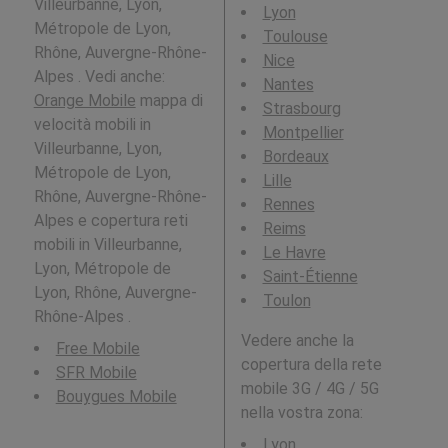
Villeurbanne, Lyon,
Lyon
Métropole de Lyon,
Toulouse
Rhône, Auvergne-Rhône-
Nice
Alpes . Vedi anche:
Nantes
Orange Mobile
mappa di
Strasbourg
velocità mobili in
Montpellier
Villeurbanne, Lyon,
Bordeaux
Métropole de Lyon,
Lille
Rhône, Auvergne-Rhône-
Rennes
Alpes e copertura reti
Reims
mobili in Villeurbanne,
Le Havre
Lyon, Métropole de
Saint-Étienne
Lyon, Rhône, Auvergne-
Toulon
Rhône-Alpes .
Vedere anche la
Free Mobile
copertura della rete
SFR Mobile
mobile 3G / 4G / 5G
Bouygues Mobile
nella vostra zona:
Lyon