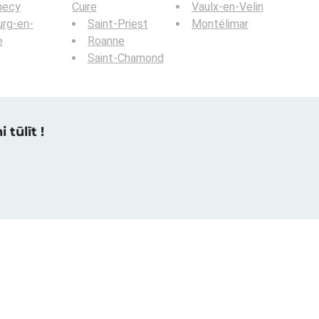
necy
Cuire
Vaulx-en-Velin
rg-en-
Saint-Priest
Montélimar
e
Roanne
Saint-Chamond
 tūlīt !