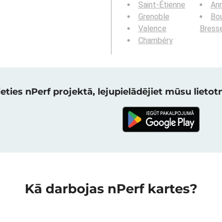
Saint-Étienne
An
Grenoble
Bou
Valence
Bress
Chambéry
eties nPerf projektā, lejupielādējiet mūsu lietotni
Kā darbojas nPerf kartes?