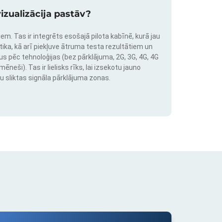
izualizācija pastāv?
em. Tas ir integrēts esošajā pilota kabīnē, kurā jau
stika, kā arī piekļuve ātruma testa rezultātiem un
us pēc tehnoloģijas (bez pārklājuma, 2G, 3G, 4G, 4G
neši). Tas ir lielisks rīks, lai izsekotu jauno
u sliktas signāla pārklājuma zonas.