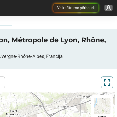
Veikt ātruma pārbaudi
yon, Métropole de Lyon, Rhône,
Auvergne-Rhône-Alpes, Francija
ArcGIS