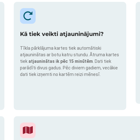
Kā tiek veikti atjauninājumi?
Tīkla pārklājuma kartes tiek automātiski
atjauninātas ar botu katru stundu. Ātruma kartes
tiek
atjauninātas ik pēc 15 minūtēm
. Dati tiek
parādīti divus gadus. Pēc diviem gadiem, vecākie
dati tiek izņemti no kartēm reizi mēnesī.