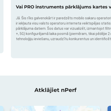
Vai PRO instruments pārklājums kartes v
Jā. Šis rīks galvenokārt ir paredzēts mobilo sakaru operatori
ir iekļauta visu valsts operatoru interneta veiktspējas stati
pārklājuma datiem. Šos datus var vizualizēt, izmantojot filtr
+, 5G) konfigurējamā laika posmā (piemēram, tikai pēdējie 2 mē
tehnoloģiju ieviešanu, uzraudzītu konkurentus un identificēt
Atklājiet nPerf