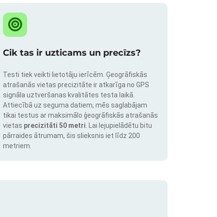
Cik tas ir uzticams un precīzs?
Testi tiek veikti lietotāju ierīcēm. Ģeogrāfiskās
atrašanās vietas precizitāte ir atkarīga no GPS
signāla uztveršanas kvalitātes testa laikā.
Attiecībā uz seguma datiem, mēs saglabājam
tikai testus ar maksimālo ģeogrāfiskās atrašanās
vietas
precizitāti 50 metri
. Lai lejupielādētu bitu
pārraides ātrumam, šis slieksnis iet līdz 200
metriem.