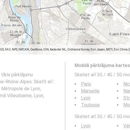
SGS, FAO, NPS, NRCAN, GeoBase, IGN, Kadaster NL, Ordnance Survey, Esri Japan, METI, Esri China 
Mobilā pārklājuma karte
 tīkla pārklājumu
Skatiet arī 3G / 4G / 5G mo
e-Rhône-Alpes. Skatīt arī :
Paris
Ni
, Métropole de Lyon,
Marseille
Na
mā Villeurbanne, Lyon,
Lyon
St
Toulouse
Mon
Skatiet arī 3G / 4G / 5G mob
Lyon
Vén