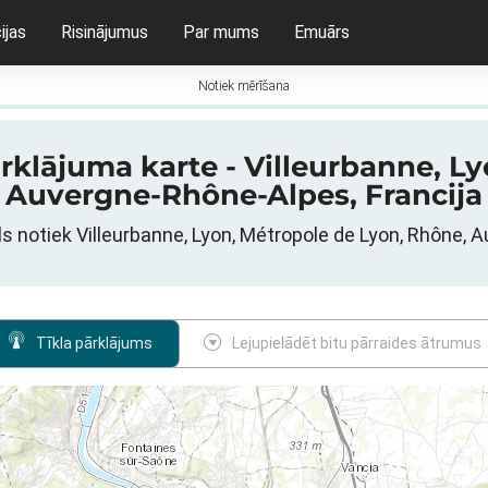
ijas
Risinājumus
Par mums
Emuārs
Notiek mērīšana
rklājuma karte - Villeurbanne, L
Auvergne-Rhône-Alpes, Francija
ls notiek Villeurbanne, Lyon, Métropole de Lyon, Rhône, 
Tīkla pārklājums
Lejupielādēt bitu pārraides ātrumus