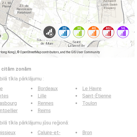
(Hong Kong), © OpenStreetMap contributors, and the GIS User Community
s citām zonām
bilā tīkla pārklājumu
:
ce
Bordeaux
Le Havre
ntes
Lille
Saint-Étienne
rasbourg
Rennes
Toulon
tpellier
Reims
ilā tīkla pārklājumu jūsu reģionā:
issieux
Caluire-et-
Bron