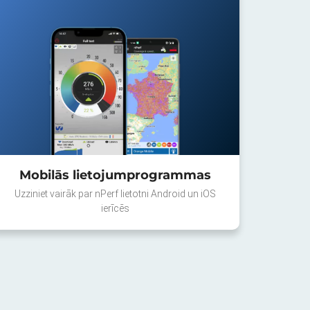
Mobilās lietojumprogrammas
Uzziniet vairāk par nPerf lietotni Android un iOS
ierīcēs