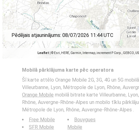
Pēdējais atjauninājums:
08/07/2026 11:44 UTC
Leaflet
|
© Esri, HERE, Garmin, Intermap, increment P Corp., GEBCO, U
Mobilā pārklājuma karte pēc operatora
Šī karte attēlo Orange Mobile 2G, 3G, 4G un 5G mobilā
Villeurbanne, Lyon, Métropole de Lyon, Rhône, Auvergn
Orange Mobile
mobilā bitrate karte Villeurbanne, Lyon
Rhône, Auvergne-Rhône-Alpes un mobilo tīklu pārklāju
Métropole de Lyon, Rhône, Auvergne-Rhône-Alpes .
Free Mobile
Bouygues
SFR Mobile
Mobile