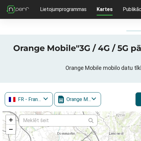
Lietojumprogrammas
Kartes
Publikāc
Orange Mobile"3G / 4G / 5G pā
Orange Mobile mobilo datu tīk
FR
- Francija
Orange Mobile
+
−