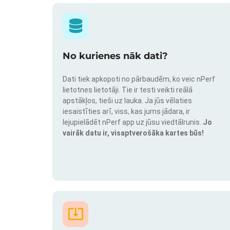
No kurienes nāk dati?
Dati tiek apkopoti no pārbaudēm, ko veic nPerf
lietotnes lietotāji. Tie ir testi veikti reālā
apstākļos, tieši uz lauka. Ja jūs vēlaties
iesaistīties arī, viss, kas jums jādara, ir
lejupielādēt nPerf app uz jūsu viedtālrunis.
Jo
vairāk datu ir, visaptverošāka kartes būs!