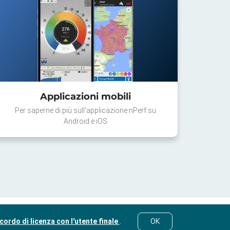
Applicazioni mobili
Per saperne di più sull'applicazione nPerf su
Android e iOS
cordo di licenza con l'utente finale
.
OK