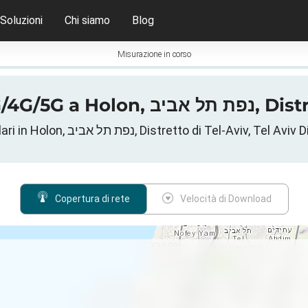
Soluzioni
Chi siamo
Blog
Misurazione in corso
Mappa di copertu
Dati reti cellulari in Holon, נפת תל אביב, Distretto di Tel-Aviv
Copertura di rete
Velocità di Download