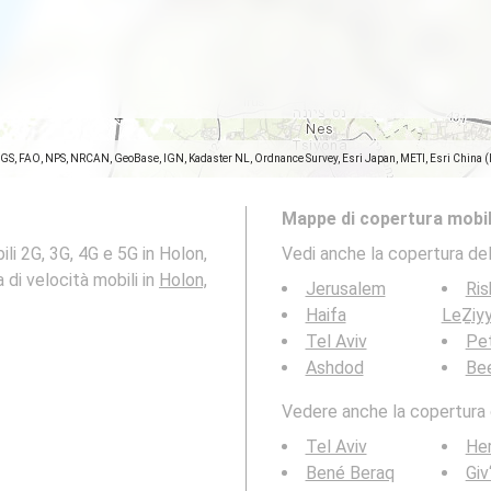
SGS, FAO, NPS, NRCAN, GeoBase, IGN, Kadaster NL, Ordnance Survey, Esri Japan, METI, Esri China 
Mappe di copertura mobil
li 2G, 3G, 4G e 5G in Holon,
Vedi anche la copertura del
appa di velocità mobili in
Holon,
Jerusalem
Ris
Haifa
LeẔiy
Tel Aviv
Pe
Ashdod
Be
Vedere anche la copertura d
Tel Aviv
Her
Bené Beraq
Giv