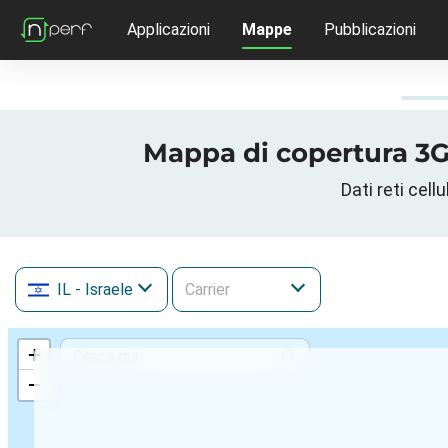
Applicazioni
Mappe
Pubblicazioni
IL
- Israele
+
−