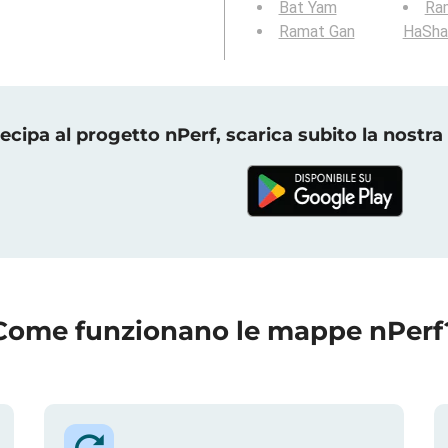
Bat Yam
Ra
Ramat Gan
HaSha
ecipa al progetto nPerf, scarica subito la nostra
Come funzionano le mappe nPerf