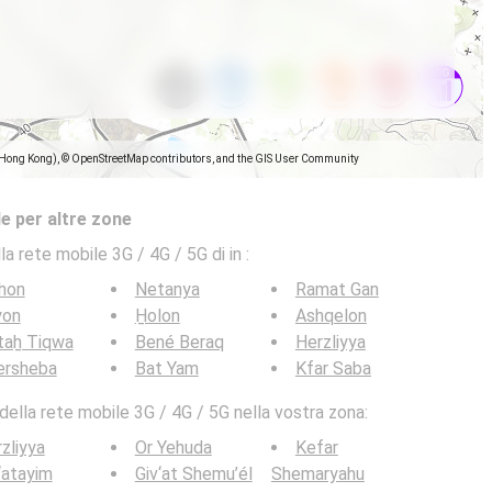
(Hong Kong), © OpenStreetMap contributors, and the GIS User Community
e per altre zone
la rete mobile 3G / 4G / 5G di in
:
hon
Netanya
Ramat Gan
yon
H̱olon
Ashqelon
taẖ Tiqwa
Bené Beraq
Herzliyya
ersheba
Bat Yam
Kfar Saba
ella rete mobile 3G / 4G / 5G nella vostra zona:
zliyya
Or Yehuda
Kefar
‘atayim
Giv‘at Shemu’él
Shemaryahu