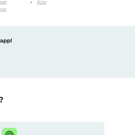
mat
Azor
ron
 app!
?