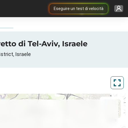
Eseguire un test di velocità
ra 3G/4G/5G a Holon, נפת תל אביב, Distretto di Tel-Aviv, Israele
, Tel Aviv District, Israele
ArcGIS