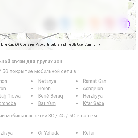
(Hong Kong), © OpenStreetMap contributors, and the GIS User Community
ной связи для других зон
 / 5G покрытие мобильной сети в
:
hon
Netanya
Ramat Gan
yon
H̱olon
Ashqelon
taẖ Tiqwa
Bené Beraq
Herzliyya
ersheba
Bat Yam
Kfar Saba
и мобильных сетей 3G / 4G / 5G в вашем
zliyya
Or Yehuda
Kefar