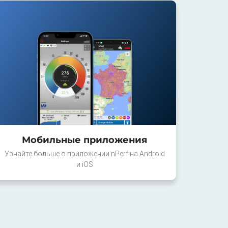
Мобильные приложения
Узнайте больше о приложении nPerf на Android
и iOS