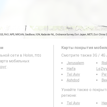
SGS, FAO, NPS, NRCAN, GeoBase, IGN, Kadaster NL, Ordnance Survey, Esri Japan, METI, Esri China 
ам
Карты покрытия мобиль
ой сети в Holon, נפת
Смотрите также 3G / 4G
Jerusalem
Ris
й округ
.
Haifa
LeẔiy
Tel Aviv
Pe
Ashdod
Be
Узнайте также о покрыти
регионе:
Tel Aviv
Her