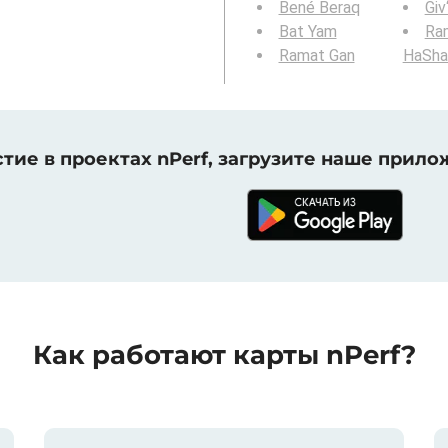
Bené Beraq
Giv
Bat Yam
Ra
Ramat Gan
HaSha
тие в проектах nPerf, загрузите наше прило
Как работают карты nPerf?