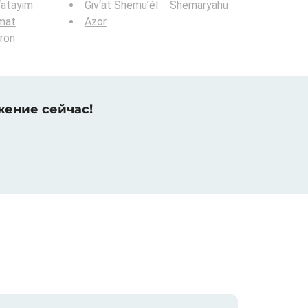
‘atayim
Giv‘at Shemu’él
Shemaryahu
mat
Azor
ron
жение сейчас!