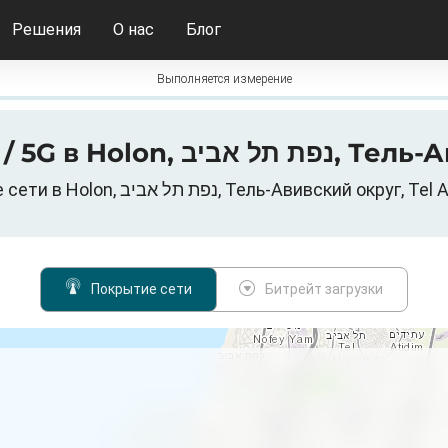
Решения
О нас
Блог
Выполняется измерение
Карта покрытия 3G /
Мобильные данные сети в Holon, נפת תל אביב, Тель-Авив
Покрытие сети
Битрейт загрузки