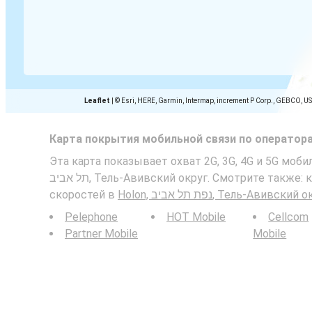
Leaflet
|
© Esri, HERE, Garmin, Intermap, increment P Corp., GEBCO, U
Карта покрытия мобильной связи по оператор
Эта карта показывает охват 2G, 3G, 4G и 5G мобильн
תל אביב, Тель-Авивский округ. Смотрите также: карта мобильных
скоростей в
Holon, נפת תל אביב, Тель-Авивски
Pelephone
HOT Mobile
Cellcom
Partner Mobile
Mobile