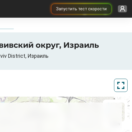
Запустить тест скорости
 4G / 5G в Holon, נפת תל אביב, Тель-Авивский округ, Израиль
ский округ, Tel Aviv District, Израиль
ArcGIS