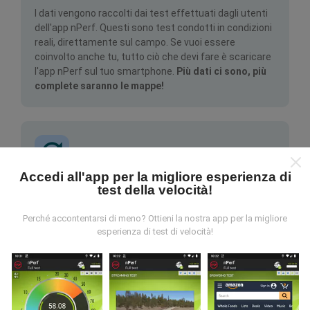
I dati vengono raccolti dai test effettuati dagli utenti
dell'app nPerf. Questi sono test condotti in condizioni
reali, direttamente sul campo. Se vuoi essere
coinvolto anche tu, tutto ciò che devi fare è scaricare
l'app nPerf sul tuo smartphone.
Più dati ci sono, più
complete saranno le mappe!
Accedi all'app per la migliore esperienza di
test della velocità!
Come vengono fatti gli aggiornamenti?
Perché accontentarsi di meno? Ottieni la nostra app per la migliore
Le mappe di copertura della rete vengono aggiornate
esperienza di test di velocità!
automaticamente da un bot ogni ora. Le mappe della
velocità sono
aggiornate ogni 15 minuti
. I dati
vengono visualizzati per due anni. Dopo due anni, i dati
più vecchi vengono rimossi dalle mappe una volta al
mese.