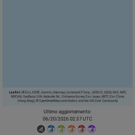
Leaflet
|
© Esri, HERE, Garmin, Intermap, increment P Corp., GEBCO, USGS, FAO, NPS,
NRCAN, GeoBase, IGN, Kadaster NL, Ordnance Survey, Esri Japan, METI, Esri China
(Hong Kong), © OpenStreetMap contributors, and the GIS User Community
Ultimo aggiornamento:
06/20/2026 02:37 UTC