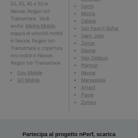
2G, 3G, 4G e 5G in
Qormi
Naxxar, Reġjun tat-
Mosta
Tramuntana . Vedi
Żabbar
anche:
Melita Mobile
San Pawl il-Baħar
mappa di velocità mobili
Saint John
in Naxxar, Reġjun tat-
Żejtun
Tramuntana e copertura
Sliema
reti mobili in Naxxar,
Haz-Zebbug
Reġjun tat-Tramuntana .
Ħamrun
Epic Mobile
Naxxar
GO Mobile
Marsaskala
Attard
Paola
Żurrieq
Partecipa al progetto nPerf, scarica