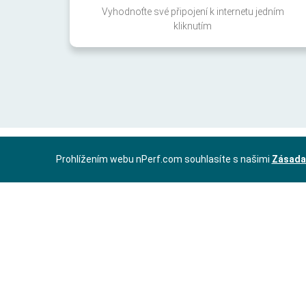
Vyhodnoťte své připojení k internetu jedním
kliknutím
Prohlížením webu nPerf.com souhlasíte s našimi
Zásada
CS
Zásady ochrany osobních údajů
Podmínky použití
Cookie