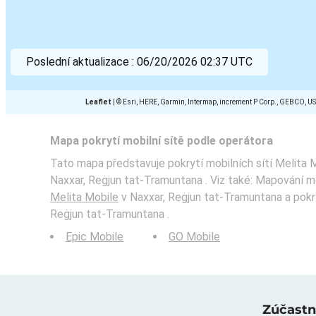
Poslední aktualizace :
06/20/2026 02:37 UTC
Leaflet
|
© Esri, HERE, Garmin, Intermap, increment P Corp., GEBCO, U
Mapa pokrytí mobilní sítě podle operátora
Tato mapa představuje pokrytí mobilních sítí Melita M
Naxxar, Reġjun tat-Tramuntana . Viz také: Mapování m
Melita Mobile
v Naxxar, Reġjun tat-Tramuntana a pokryt
Reġjun tat-Tramuntana .
Epic Mobile
GO Mobile
Zúčastně