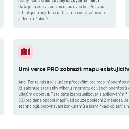
mapy jsou
aktualizovány každých 15 minut
.
Data jsou zobrazena po dobu dvou let. Po dvou
letech jsou nejstarší data z map odstraňována
jednou měsíčně.
Umí verze PRO zobrazit mapu existujícíh
Ano. Tento nástroj je určen především pro mobilní operátory. 
již zahrnuje statistiky výkonu internetu od všech operátorů 
údajům o pokrytí. Tato data lze vizualizovat s aplikováním fil
5G) pro dané období (například pouze poslední 2 měsíce). Je
technologií, porovnávání konkurentů a identifikaci oblastí 