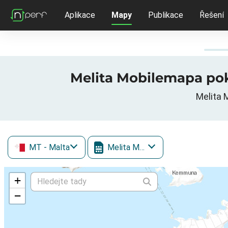
Aplikace
Mapy
Publikace
Řešení
Melita Mobilemapa pokr
Melita 
MT
- Malta
Melita Mobile
+
−