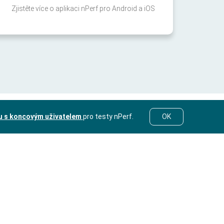
Zjistěte více o aplikaci nPerf pro Android a iOS
u s koncovým uživatelem
pro testy nPerf.
OK
© nPerf 2014-2026