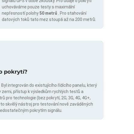
signálu GPS v době zkoušky. Pro údaje o pokrytí
uchováváme pouze testy s maximální
nepřesností polohy
50 metrů
. Pro stahování
datových toků tato mez stoupá až na 200 metrů.
o pokrytí?
Byl integrován do existujícího řídícího panelu, který
v zemi, přístup k výsledkům rychlých testů a
trů pro technologie (bez pokrytí, 2G, 3G, 4G, 4G+,
 to skvělý nástroj pro testování nově zaváděných
s nedostatečným pokrytím signálu.