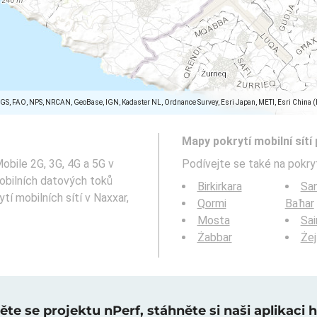
SGS, FAO, NPS, NRCAN, GeoBase, IGN, Kadaster NL, Ordnance Survey, Esri Japan, METI, Esri China 
Mapy pokrytí mobilní sítí 
obile 2G, 3G, 4G a 5G v
Podívejte se také na pokryt
obilních datových toků
Birkirkara
San
í mobilních sítí v Naxxar,
Qormi
Baħar
Mosta
Sai
Żabbar
Żej
te se projektu nPerf, stáhněte si naši aplikaci 