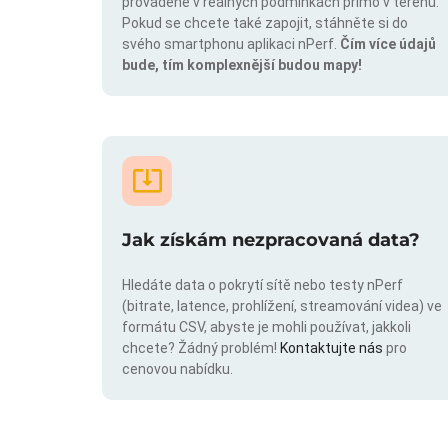
prováděné v reálných podmínkách přímo v terénu.
Pokud se chcete také zapojit, stáhněte si do
svého smartphonu aplikaci nPerf.
Čím více údajů
bude, tím komplexnější budou mapy!
Jak získám nezpracovaná data?
Hledáte data o pokrytí sítě nebo testy nPerf
(bitrate, latence, prohlížení, streamování videa) ve
formátu CSV, abyste je mohli používat, jakkoli
chcete? Žádný problém!
Kontaktujte nás
pro
cenovou nabídku.