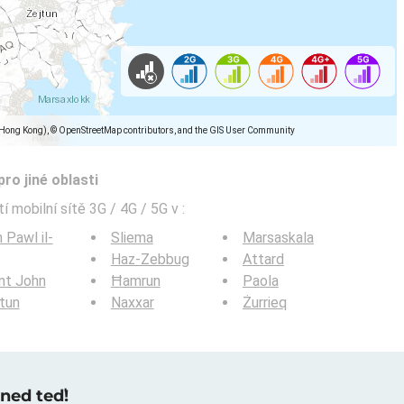
(Hong Kong), © OpenStreetMap contributors, and the GIS User Community
pro jiné oblasti
í mobilní sítě 3G / 4G / 5G v
:
 Pawl il-
Sliema
Marsaskala
Haz-Zebbug
Attard
nt John
Ħamrun
Paola
tun
Naxxar
Żurrieq
hned teď!