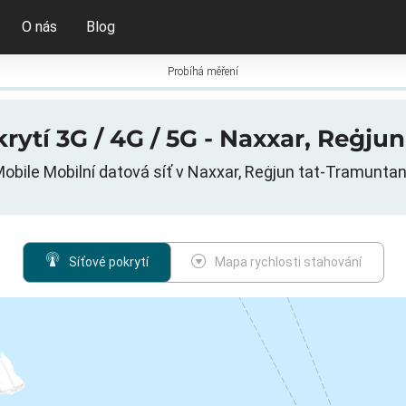
O nás
Blog
Probíhá měření
ytí 3G / 4G / 5G - Naxxar, Reġju
Mobile Mobilní datová síť v Naxxar, Reġjun tat-Tramuntan
Síťové pokrytí
Mapa rychlosti stahování