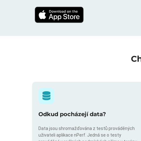
Ch
Odkud pocházejí data?
Data jsou shromažďována z testů prováděných
uživateli aplikace nPerf. Jedná se o testy