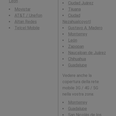
León
.
Ciudad Juárez
Movistar
Tijuana
AT&T / Unefon
Ciudad
Altan Redes
Nezahualcoyotl
Telcel Mobile
Gustavo A. Madero
Monterrey
León
Zapopan
Naucalpan de Juárez
Chihuahua
Guadalupe
Vedere anche la
copertura della rete
mobile 3G / 4G / 5G
nella vostra zona:
Monterrey
Guadalupe
San Nicolás de los