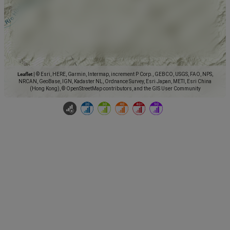
Leaflet
|
© Esri, HERE, Garmin, Intermap, increment P Corp., GEBCO, USGS, FAO, NPS,
NRCAN, GeoBase, IGN, Kadaster NL, Ordnance Survey, Esri Japan, METI, Esri China
(Hong Kong), © OpenStreetMap contributors, and the GIS User Community