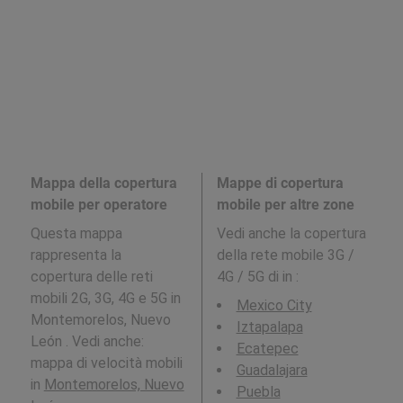
Mappa della copertura
Mappe di copertura
mobile per operatore
mobile per altre zone
Questa mappa
Vedi anche la copertura
rappresenta la
della rete mobile 3G /
copertura delle reti
4G / 5G di in
:
mobili 2G, 3G, 4G e 5G in
Mexico City
Montemorelos, Nuevo
Iztapalapa
León . Vedi anche:
Ecatepec
mappa di velocità mobili
Guadalajara
in
Montemorelos, Nuevo
Puebla