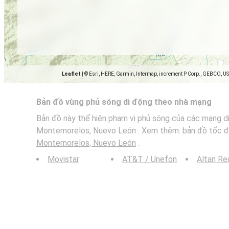
Leaflet
|
© Esri, HERE, Garmin, Intermap, increment P Corp., GEBCO, U
Bản đồ vùng phủ sóng di động theo nhà mạng
Bản đồ này thể hiện phạm vi phủ sóng của các mạng di
Montemorelos, Nuevo León . Xem thêm: bản đồ tốc độ
Montemorelos, Nuevo León
.
Movistar
AT&T / Unefon
Altan Re