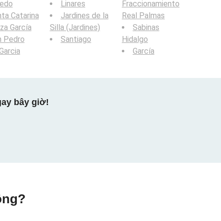
edo
Linares
Fraccionamiento
ta Catarina
Jardines de la
Real Palmas
za García
Silla (Jardines)
Sabinas
n Pedro
Santiago
Hidalgo
Garcia
García
ay bây giờ!
ộng?