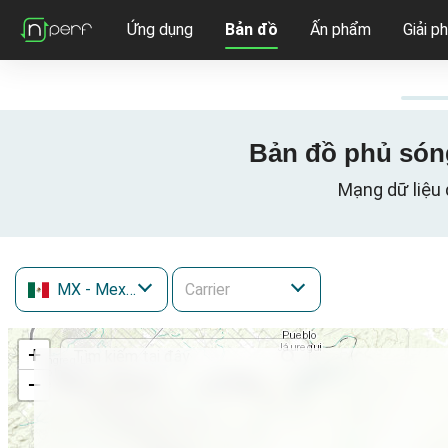
Ứng dụng
Bản đồ
Ấn phẩm
Giải p
Bản đồ phủ sóng
Mạng dữ liệu 
MX
- Mexico
+
−