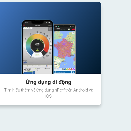
Ứng dụng di động
Tìm hiểu thêm về ứng dụng nPerf trên Android và
iOS