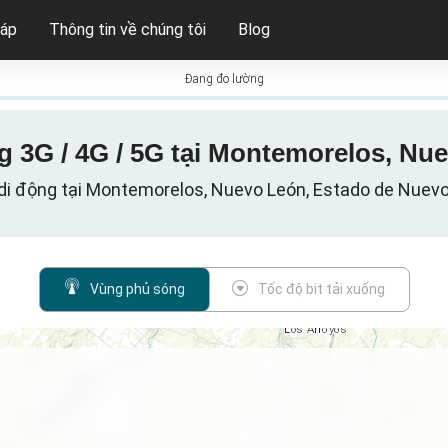
háp
Thông tin về chúng tôi
Blog
Đang đo lường
 3G / 4G / 5G tại Montemorelos, Nu
di động tại Montemorelos, Nuevo León, Estado de Nuev
Vùng phủ sóng
Tốc độ bit tải xuống