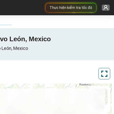
Thực hiện kiểm tra tốc độ
evo León, Mexico
o León, Mexico
ArcGIS