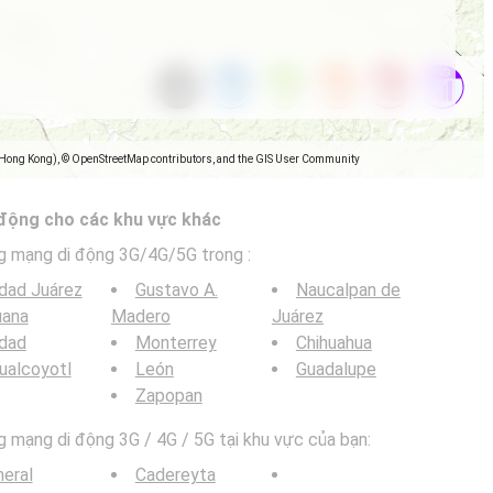
(Hong Kong), © OpenStreetMap contributors, and the GIS User Community
 động cho các khu vực khác
g mạng di động 3G/4G/5G trong
:
dad Juárez
Gustavo A.
Naucalpan de
uana
Madero
Juárez
udad
Monterrey
Chihuahua
ualcoyotl
León
Guadalupe
Zapopan
mạng di động 3G / 4G / 5G tại khu vực của bạn:
eral
Cadereyta