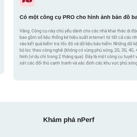
Có một công cụ PRO cho hình ảnh bản đồ ba
Vâng. Công cụ này chủ yếu dành cho các nhà khai thác di đ
bao gồm số liệu thống kê hiệu suất internet từ tất cả các n
vào kết quả kiểm tra tốc độ và dữ liệu bảo hiểm. Những dữ l
bộ lọc theo công nghệ (không có vùng phủ sóng, 2G, 3G, 4G, 
hình (ví dụ chỉ trong 2 tháng qua). Đây là một công cụ tuyệt 
sát các đối thủ cạnh tranh và xác định các khu vực phủ sóng
Khám phá nPerf