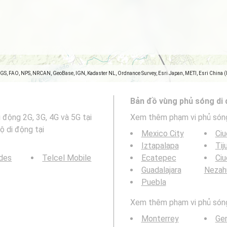
SGS, FAO, NPS, NRCAN, GeoBase, IGN, Kadaster NL, Ordnance Survey, Esri Japan, METI, Esri China 
Bản đồ vùng phủ sóng di
 động 2G, 3G, 4G và 5G tại
Xem thêm phạm vi phủ són
 di động tại
Mexico City
Ciu
Iztapalapa
Tij
des
Telcel Mobile
Ecatepec
Ci
Guadalajara
Nezah
Puebla
Xem thêm phạm vi phủ sóng 
Monterrey
Gen