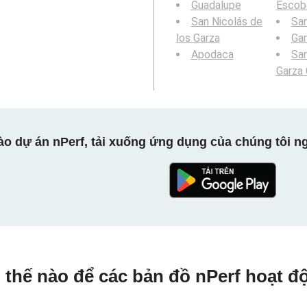
Guadalupe
Escob
San Nicolás de
San
los Garza
Gar
Apodaca
Sa
Garza 
ào dự án nPerf, tải xuống ứng dụng của chúng tôi ng
 thế nào để các bản đồ nPerf hoạt đ