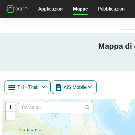
Applicazioni
Mappe
Pubblicazioni
Mappa di 
TH
- Thailandia
AIS Mobile
+
−