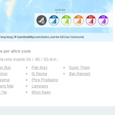
(Hong Kong), © OpenStreetMap contributors, and the GIS User Community
e per altre zone
la rete mobile 3G / 4G / 5G di in
:
n Buri
Pak Kret
Surat Thani
khon
Si Racha
Ban Rangsit
asima
Phra Pradaeng
ang Mai
Lampang
 Yai
Khon Kaen