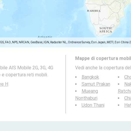
SGS, FAO, NPS, NRCAN, GeoBase, IGN, Kadaster NL, Ordnance Survey, Esri Japan, METI, Esri China 
Mappe di copertura mobil
bile AIS Mobile 2G, 3G, 4G
Vedi anche la copertura del
e copertura reti mobili.
Bangkok
Cho
ve H
Samut Prakan
Na
Mueang
Ratch
Nonthaburi
Chi
Udon Thani
Hat