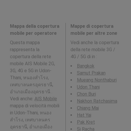
Mappa della copertura
Mappe di copertura
mobile per operatore
mobile per altre zone
Questa mappa
Vedi anche la copertura
rappresenta la
della rete mobile 3G /
copertura della rete
4G / 5G di in
:
mobile AIS Mobile 2G,
Bangkok
3G, 4G e 5G in Udon-
Samut Prakan
Thani, หนองสำโรง,
Mueang Nonthaburi
เทศบาลนครอุดรธานี,
Udon Thani
อำเภอเมืองอุดรธานี .
Chon Buri
Vedi anche:
AIS Mobile
Nakhon Ratchasima
mappa di velocità mobili
Chiang Mai
in Udon-Thani, หนอง
Hat Yai
สำโรง, เทศบาลนคร
Pak Kret
อุดรธานี, อำเภอเมือง
Si Racha