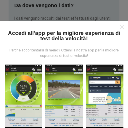
Da dove vengono i dati?
I dati vengono raccolti dai test effettuati dagli utenti
dell'app nPerf. Questi sono test condotti in condizioni
reali, direttamente sul campo. Se vuoi essere
Accedi all'app per la migliore esperienza di
coinvolto anche tu, tutto ciò che devi fare è scaricare
test della velocità!
l'app nPerf sul tuo smartphone.
Più dati ci sono, più
complete saranno le mappe!
Perché accontentarsi di meno? Ottieni la nostra app per la migliore
esperienza di test di velocità!
Come vengono fatti gli aggiornamenti?
Le mappe di copertura della rete vengono aggiornate
automaticamente da un bot ogni ora. Le mappe della
velocità sono
aggiornate ogni 15 minuti
. I dati
vengono visualizzati per due anni. Dopo due anni, i dati