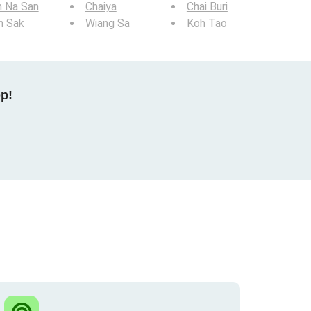
n Na San
Chaiya
Chai Buri
n Sak
Wiang Sa
Koh Tao
pp!