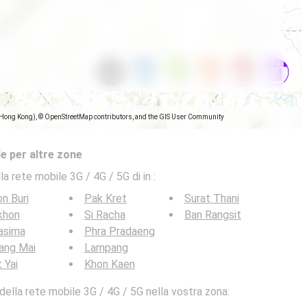
(Hong Kong), © OpenStreetMap contributors, and the GIS User Community
e per altre zone
la rete mobile 3G / 4G / 5G di in
:
n Buri
Pak Kret
Surat Thani
khon
Si Racha
Ban Rangsit
asima
Phra Pradaeng
ang Mai
Lampang
 Yai
Khon Kaen
ella rete mobile 3G / 4G / 5G nella vostra zona: