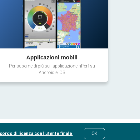
Applicazioni mobili
Per saperne di più sull'applicazione nPerf su
Android e iOS
cordo di licenza con l'utente finale
.
OK