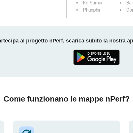
Ko Samui
Ba
Phunphin
Do
rtecipa al progetto nPerf, scarica subito la nostra a
Come funzionano le mappe nPerf?