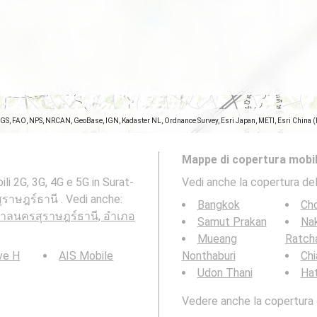
SGS, FAO, NPS, NRCAN, GeoBase, IGN, Kadaster NL, Ordnance Survey, Esri Japan, METI, Esri China 
Mappe di copertura mobil
li 2G, 3G, 4G e 5G in Surat-
Vedi anche la copertura del
ุราษฎร์ธานี . Vedi anche:
Bangkok
Cho
ทศบาลนครสุราษฎร์ธานี, อำเภอ
Samut Prakan
Na
Mueang
Ratch
ve H
AIS Mobile
Nonthaburi
Chi
Udon Thani
Hat
Vedere anche la copertura d