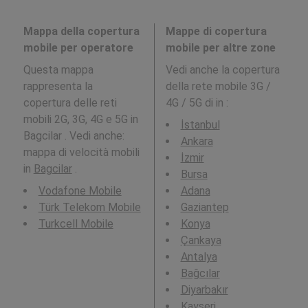
Mappa della copertura
Mappe di copertura
mobile per operatore
mobile per altre zone
Questa mappa
Vedi anche la copertura
rappresenta la
della rete mobile 3G /
copertura delle reti
4G / 5G di in
:
mobili 2G, 3G, 4G e 5G in
İstanbul
Bagcilar . Vedi anche:
Ankara
mappa di velocità mobili
İzmir
in
Bagcilar
.
Bursa
Vodafone Mobile
Adana
Türk Telekom Mobile
Gaziantep
Turkcell Mobile
Konya
Çankaya
Antalya
Bağcılar
Diyarbakır
Kayseri