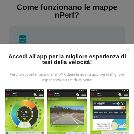
Come funzionano le mappe
nPerf?
Accedi all'app per la migliore esperienza di
Da dove vengono i dati?
test della velocità!
I dati vengono raccolti dai test effettuati dagli utenti
Perché accontentarsi di meno? Ottieni la nostra app per la migliore
dell'app nPerf. Questi sono test condotti in condizioni
esperienza di test di velocità!
reali, direttamente sul campo. Se vuoi essere
coinvolto anche tu, tutto ciò che devi fare è scaricare
l'app nPerf sul tuo smartphone.
Più dati ci sono, più
complete saranno le mappe!