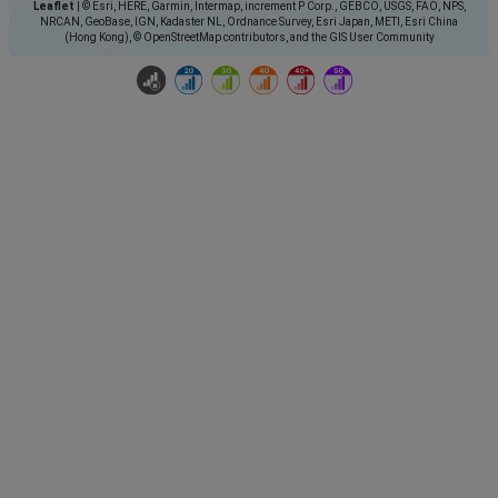
Leaflet
|
© Esri, HERE, Garmin, Intermap, increment P Corp., GEBCO, USGS, FAO, NPS,
NRCAN, GeoBase, IGN, Kadaster NL, Ordnance Survey, Esri Japan, METI, Esri China
(Hong Kong), © OpenStreetMap contributors, and the GIS User Community