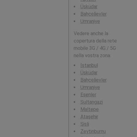
Üsküdar
Bahçelievler
Umraniye
Vedere anche la
copertura della rete
mobile 3G / 4G / 5G
nella vostra zona:
İstanbul
Üsküdar
Bahçelievler
Umraniye
Esenler
Sultangazi
Maltepe
Ataşehir
Şişli
Zeytinburnu