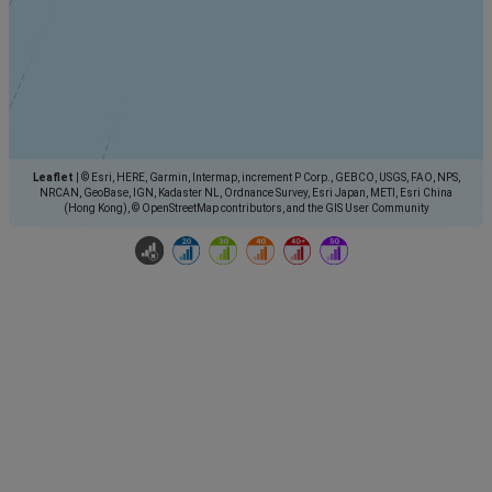
Leaflet
|
© Esri, HERE, Garmin, Intermap, increment P Corp., GEBCO, USGS, FAO, NPS,
NRCAN, GeoBase, IGN, Kadaster NL, Ordnance Survey, Esri Japan, METI, Esri China
(Hong Kong), © OpenStreetMap contributors, and the GIS User Community