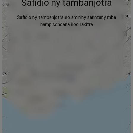
Safidio ny tambanjotra
Safidio ny tambanjotra eo amin'ny sarintany mba
hampisehoana ireo rakitra