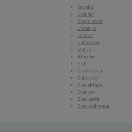
İstanbul
Üsküdar
Bahçelievler
Umraniye
Esenler
Sultangazi
Maltepe
Ataşehir
Şişli
Zeytinburnu
Sultanbeyli
Sancaktepe
Esenyurt
Başakşehir
Büyükçekmece