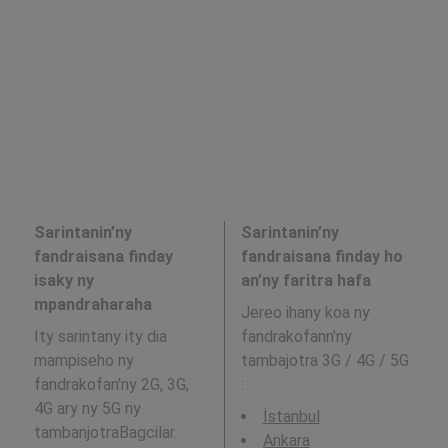
Sarintanin’ny
Sarintanin’ny
fandraisana finday
fandraisana finday ho
isaky ny
an’ny faritra hafa
mpandraharaha
Jereo ihany koa ny
Ity sarintany ity dia
fandrakofann'ny
mampiseho ny
tambajotra 3G / 4G / 5G
fandrakofan'ny 2G, 3G,
:
4G ary ny 5G ny
İstanbul
tambanjotraBagcilar.
Ankara