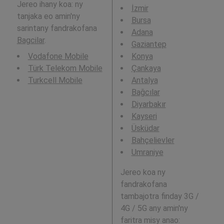
Jereo ihany koa: ny
İzmir
tanjaka eo amin'ny
Bursa
sarintany fandrakofana
Adana
Bagcilar
.
Gaziantep
Vodafone Mobile
Konya
Türk Telekom Mobile
Çankaya
Turkcell Mobile
Antalya
Bağcılar
Diyarbakır
Kayseri
Üsküdar
Bahçelievler
Umraniye
Jereo koa ny
fandrakofana
tambajotra finday 3G /
4G / 5G any amin'ny
faritra misy anao: