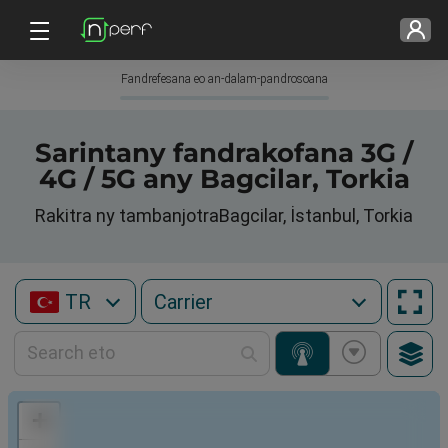
Fandrefesana eo an-dalam-pandrosoana
Sarintany fandrakofana 3G /
4G / 5G any Bagcilar, Torkia
Rakitra ny tambanjotraBagcilar, İstanbul, Torkia
TR
+