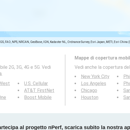
SGS, FAO, NPS, NRCAN, GeoBase, IGN, Kadaster NL, Ordnance Survey, Esri Japan, METI, Esri China 
Mappe di copertura mobil
ile 2G, 3G, 4G e 5G. Vedi
Vedi anche la copertura del
i.
New York City
Phi
 West
U.S. Cellular
Los Angeles
Ph
AT&T FirstNet
Chicago
San
 One
Boost Mobile
Houston
Sa
rtecipa al progetto nPerf, scarica subito la nostra a