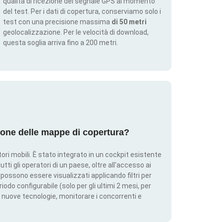
qualità di ricezione del segnale GPS al momento
del test. Per i dati di copertura, conserviamo solo i
test con una precisione massima
di 50 metri
geolocalizzazione. Per le velocità di download,
questa soglia arriva fino a 200 metri.
ione delle mappe di copertura?
ri mobili. È stato integrato in un cockpit esistente
utti gli operatori di un paese, oltre all'accesso ai
ti possono essere visualizzati applicando filtri per
iodo configurabile (solo per gli ultimi 2 mesi, per
 nuove tecnologie, monitorare i concorrenti e