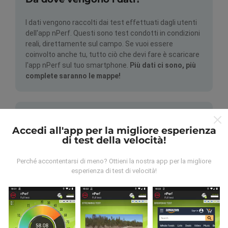
I dati vengono raccolti dai test effettuati dagli utenti
dell'app nPerf. Questi sono test condotti in condizioni
reali, direttamente sul campo. Se vuoi essere
coinvolto anche tu, tutto ciò che devi fare è scaricare
l'app nPerf sul tuo smartphone.
Più dati ci sono, più
complete saranno le mappe!
Accedi all'app per la migliore esperienza
di test della velocità!
Come vengono fatti gli
Perché accontentarsi di meno? Ottieni la nostra app per la migliore
aggiornamenti?
esperienza di test di velocità!
Le mappe di copertura della rete vengono aggiornate
automaticamente da un bot ogni ora. Le mappe della
velocità sono
aggiornate ogni 15 minuti
. I dati
vengono visualizzati per due anni. Dopo due anni, i dati