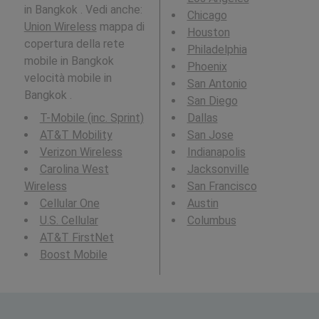
in Bangkok . Vedi anche:
Chicago
Union Wireless
mappa di
Houston
copertura della rete
Philadelphia
mobile in Bangkok
Phoenix
velocità mobile in
San Antonio
Bangkok .
San Diego
T-Mobile (inc. Sprint)
Dallas
AT&T Mobility
San Jose
Verizon Wireless
Indianapolis
Carolina West
Jacksonville
Wireless
San Francisco
Cellular One
Austin
U.S. Cellular
Columbus
AT&T FirstNet
Boost Mobile