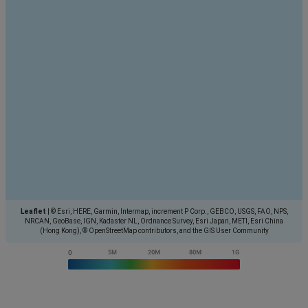
Leaflet
|
© Esri, HERE, Garmin, Intermap, increment P Corp., GEBCO, USGS, FAO, NPS,
NRCAN, GeoBase, IGN, Kadaster NL, Ordnance Survey, Esri Japan, METI, Esri China
(Hong Kong), © OpenStreetMap contributors, and the GIS User Community