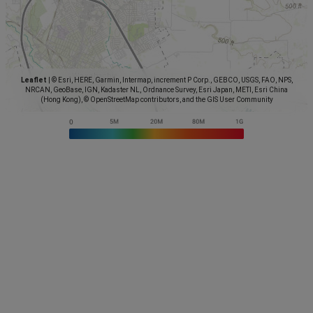
Leaflet
|
© Esri, HERE, Garmin, Intermap, increment P Corp., GEBCO, USGS, FAO, NPS,
NRCAN, GeoBase, IGN, Kadaster NL, Ordnance Survey, Esri Japan, METI, Esri China
(Hong Kong), © OpenStreetMap contributors, and the GIS User Community