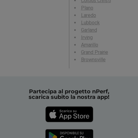
Corpus Christi
Plano
Laredo
Lubbock
Garland
Irving
Amarillo
Grand Prairie
Brownsville
Partecipa al progetto nPerf,
scarica subito la nostra app!