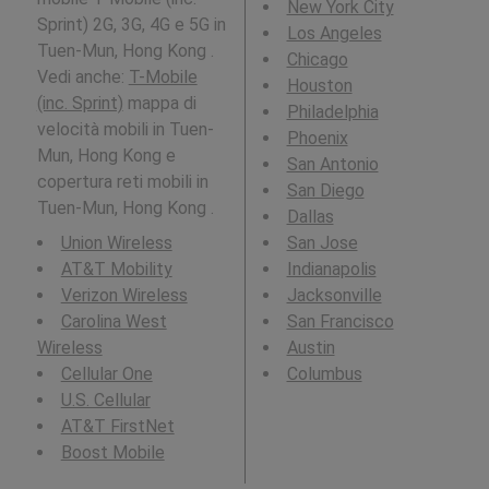
New York City
Sprint) 2G, 3G, 4G e 5G in
Los Angeles
Tuen-Mun, Hong Kong .
Chicago
Vedi anche:
T-Mobile
Houston
(inc. Sprint)
mappa di
Philadelphia
velocità mobili in Tuen-
Phoenix
Mun, Hong Kong e
San Antonio
copertura reti mobili in
San Diego
Tuen-Mun, Hong Kong .
Dallas
Union Wireless
San Jose
AT&T Mobility
Indianapolis
Verizon Wireless
Jacksonville
Carolina West
San Francisco
Wireless
Austin
Cellular One
Columbus
U.S. Cellular
AT&T FirstNet
Boost Mobile