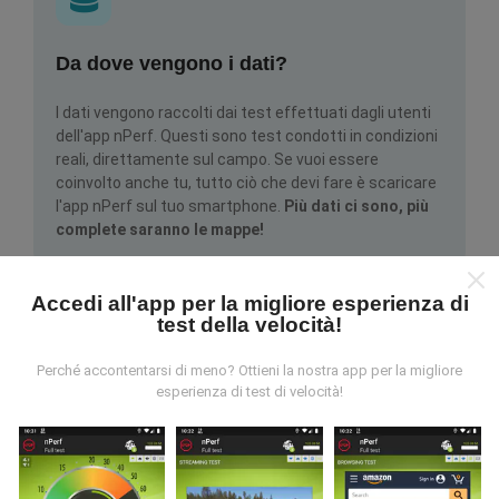
Da dove vengono i dati?
I dati vengono raccolti dai test effettuati dagli utenti
dell'app nPerf. Questi sono test condotti in condizioni
reali, direttamente sul campo. Se vuoi essere
coinvolto anche tu, tutto ciò che devi fare è scaricare
l'app nPerf sul tuo smartphone.
Più dati ci sono, più
complete saranno le mappe!
Accedi all'app per la migliore esperienza di
test della velocità!
Perché accontentarsi di meno? Ottieni la nostra app per la migliore
esperienza di test di velocità!
Come vengono fatti gli aggiornamenti?
Le mappe di copertura della rete vengono aggiornate
automaticamente da un bot ogni ora. Le mappe della
velocità sono
aggiornate ogni 15 minuti
. I dati