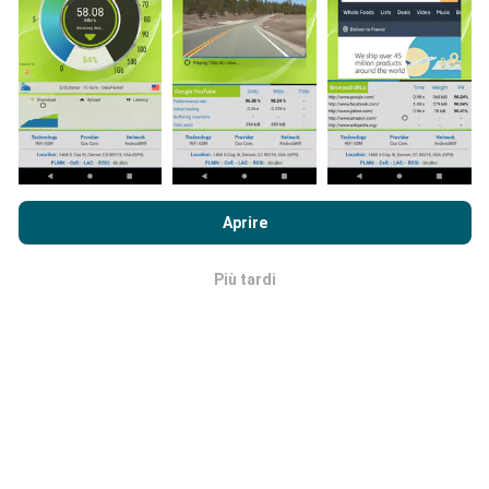
vengono visualizzati per due anni. Dopo due anni, i dati
più vecchi vengono rimossi dalle mappe una volta al
mese.
Navigando su nPerf.com, accetti le nostre
norme sull'utilizzo
dei cookie e sulla privacy
così come il nostro test nPerf
Aprire
Quanto è affidabile e preciso?
Accordo di licenza con l'utente finale
.
Più tardi
I test sono condotti sui dispositivi degli utenti. La
OK
precisione della geolocalizzazione dipende dalla
qualità di ricezione del segnale GPS al momento del
test. Per i dati di copertura, conserviamo solo i test
con una precisione massima
di 50 metri
geolocalizzazione. Per le velocità di download, questa
soglia arriva fino a 200 metri.