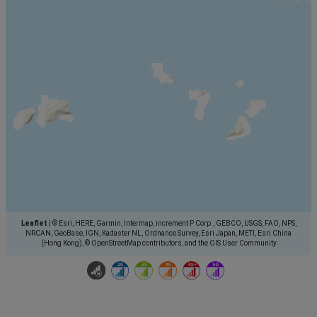
Leaflet
|
© Esri, HERE, Garmin, Intermap, increment P Corp., GEBCO, USGS, FAO, NPS,
NRCAN, GeoBase, IGN, Kadaster NL, Ordnance Survey, Esri Japan, METI, Esri China
(Hong Kong), © OpenStreetMap contributors, and the GIS User Community