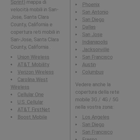
Sprint)
mappa di
Phoenix
velocità mobili in San-
San Antonio
Jose, Santa Clara
San Diego
County, California e
Dallas
copertura reti mobili in
San Jose
San-Jose, Santa Clara
Indianapolis
County, California .
Jacksonville
Union Wireless
San Francisco
AT&T Mobility
Austin
Verizon Wireless
Columbus
Carolina West
Vedere anche la
Wireless
copertura della rete
Cellular One
mobile 3G / 4G / 5G
U.S. Cellular
nella vostra zona:
AT&T FirstNet
Boost Mobile
Los Angeles
San Diego
San Francisco
Fresno