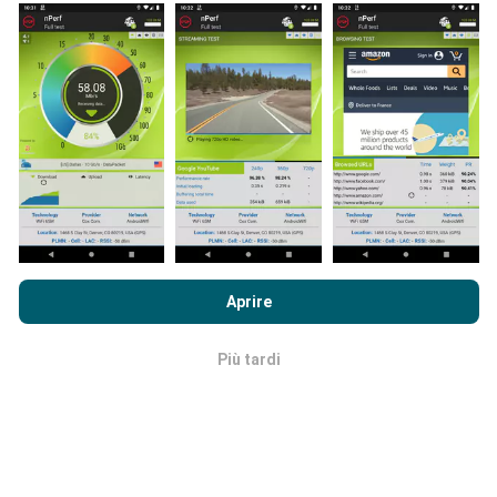
coinvolto anche tu, tutto ciò che devi fare è scaricare
l'app nPerf sul tuo smartphone.
Più dati ci sono, più
complete saranno le mappe!
Come vengono fatti gli
aggiornamenti?
Navigando su nPerf.com, accetti le nostre
norme sull'utilizzo
dei cookie e sulla privacy
così come il nostro test nPerf
Aprire
Le mappe di copertura della rete vengono aggiornate
Accordo di licenza con l'utente finale
.
automaticamente da un bot ogni ora. Le mappe della
velocità sono
aggiornate ogni 15 minuti
. I dati
Più tardi
OK
vengono visualizzati per due anni. Dopo due anni, i dati
più vecchi vengono rimossi dalle mappe una volta al
mese.