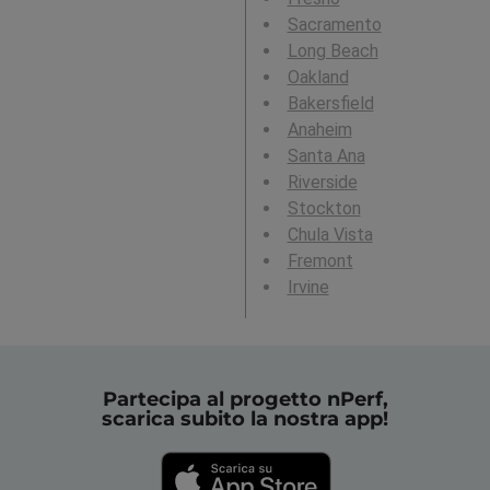
Sacramento
Long Beach
Oakland
Bakersfield
Anaheim
Santa Ana
Riverside
Stockton
Chula Vista
Fremont
Irvine
Partecipa al progetto nPerf,
scarica subito la nostra app!