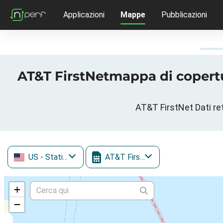
Applicazioni
Mappe
Pubblicazioni
AT&T FirstNetmappa di copert
AT&T FirstNet Dati re
US
- Stati Uniti
AT&T FirstNet
+
−