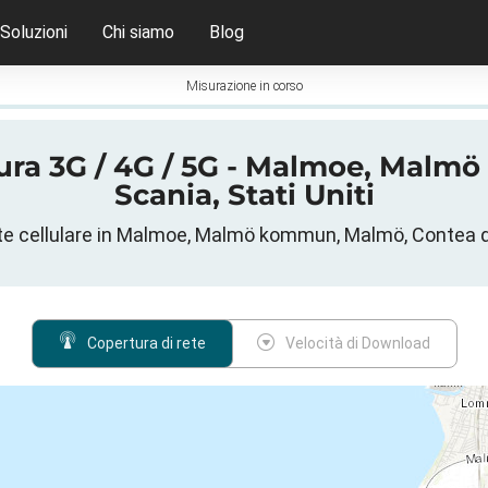
Soluzioni
Chi siamo
Blog
Misurazione in corso
ura 3G / 4G / 5G - Malmoe, Malm
Scania, Stati Uniti
te cellulare in Malmoe, Malmö kommun, Malmö, Contea del
Copertura di rete
Velocità di Download