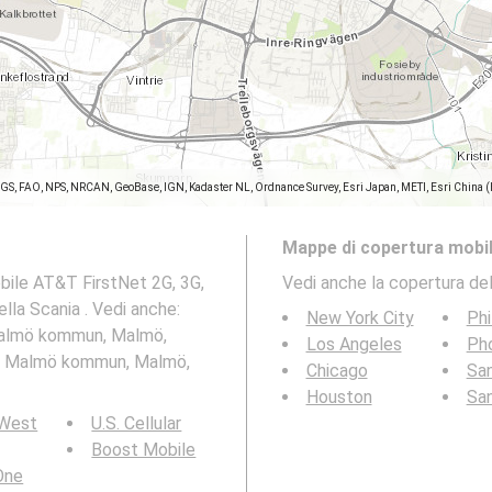
SGS, FAO, NPS, NRCAN, GeoBase, IGN, Kadaster NL, Ordnance Survey, Esri Japan, METI, Esri China 
Mappe di copertura mobil
bile AT&T FirstNet 2G, 3G,
Vedi anche la copertura del
la Scania . Vedi anche:
New York City
Phi
 Malmö kommun, Malmö,
Los Angeles
Ph
oe, Malmö kommun, Malmö,
Chicago
San
Houston
Sa
 West
U.S. Cellular
Boost Mobile
 One