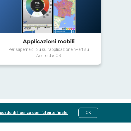
Applicazioni mobili
Per saperne di più sull'applicazione nPerf su
Android e iOS
cordo di licenza con l'utente finale
.
OK