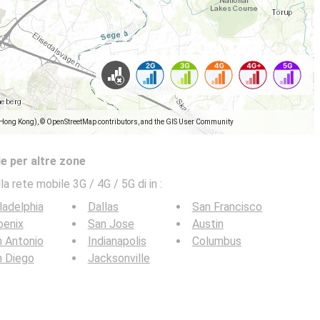
(Hong Kong), © OpenStreetMap contributors, and the GIS User Community
e per altre zone
la rete mobile 3G / 4G / 5G di in
:
ladelphia
Dallas
San Francisco
oenix
San Jose
Austin
 Antonio
Indianapolis
Columbus
n Diego
Jacksonville