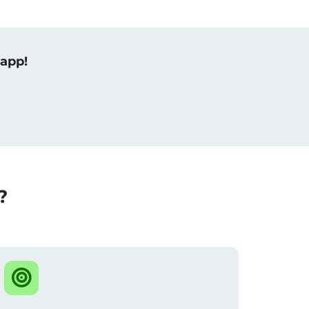
 app!
?