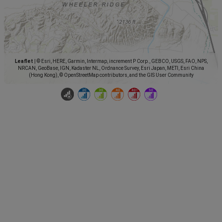
Leaflet
|
© Esri, HERE, Garmin, Intermap, increment P Corp., GEBCO, USGS, FAO, NPS,
NRCAN, GeoBase, IGN, Kadaster NL, Ordnance Survey, Esri Japan, METI, Esri China
(Hong Kong), © OpenStreetMap contributors, and the GIS User Community