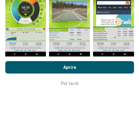
complete saranno le mappe!
Come vengono fatti gli
Navigando su nPerf.com, accetti le nostre
norme sull'utilizzo
aggiornamenti?
dei cookie e sulla privacy
così come il nostro test nPerf
Aprire
Accordo di licenza con l'utente finale
.
Le mappe di copertura della rete vengono aggiornate
automaticamente da un bot ogni ora. Le mappe della
Più tardi
OK
velocità sono
aggiornate ogni 15 minuti
. I dati
vengono visualizzati per due anni. Dopo due anni, i dati
più vecchi vengono rimossi dalle mappe una volta al
mese.