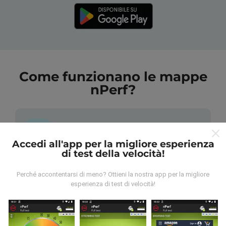
Come funzionano le mappe
nPerf?
Accedi all'app per la migliore esperienza
di test della velocità!
Da dove vengono i dati?
Perché accontentarsi di meno? Ottieni la nostra app per la migliore
I dati vengono raccolti dai test effettuati dagli utenti
esperienza di test di velocità!
dell'app nPerf. Questi sono test condotti in condizioni
reali, direttamente sul campo. Se vuoi essere
coinvolto anche tu, tutto ciò che devi fare è scaricare
l'app nPerf sul tuo smartphone.
Più dati ci sono, più