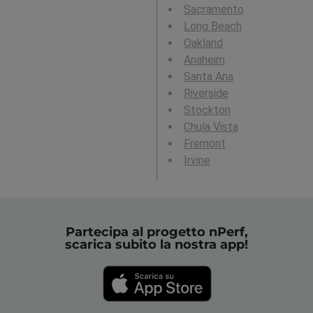
Sacramento
Long Beach
Oakland
Anaheim
Santa Ana
Riverside
Stockton
Chula Vista
Fremont
Irvine
Partecipa al progetto nPerf,
scarica subito la nostra app!