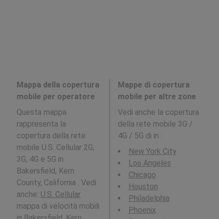
Mappa della copertura
Mappe di copertura
mobile per operatore
mobile per altre zone
Questa mappa
Vedi anche la copertura
rappresenta la
della rete mobile 3G /
copertura della rete
4G / 5G di in
:
mobile U.S. Cellular 2G,
New York City
3G, 4G e 5G in
Los Angeles
Bakersfield, Kern
Chicago
County, California . Vedi
Houston
anche:
U.S. Cellular
Philadelphia
mappa di velocità mobili
Phoenix
in Bakersfield, Kern