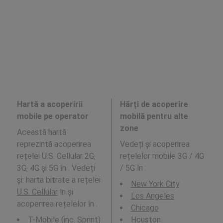
Hartă a acoperirii
Hărți de acoperire
mobile pe operator
mobilă pentru alte
zone
Această hartă
reprezintă acoperirea
Vedeți și acoperirea
rețelei U.S. Cellular 2G,
rețelelor mobile 3G / 4G
3G, 4G și 5G în . Vedeți
/ 5G în
:
și: harta bitrate a rețelei
New York City
U.S. Cellular
în și
Los Angeles
acoperirea rețelelor în .
Chicago
T-Mobile (inc. Sprint)
Houston