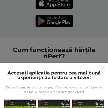
Cum funcționează hărțile
nPerf?
Accesați aplicația pentru cea mai bună
experiență de testare a vitezei!
De ce să te mulțumești cu mai puțin? Obțineți aplicația noastră pentru
De unde provin datele?
cea mai bună experiență de testare a vitezei!
Datele sunt colectate din testele efectuate de
utilizatorii aplicației nPerf. Acestea sunt teste