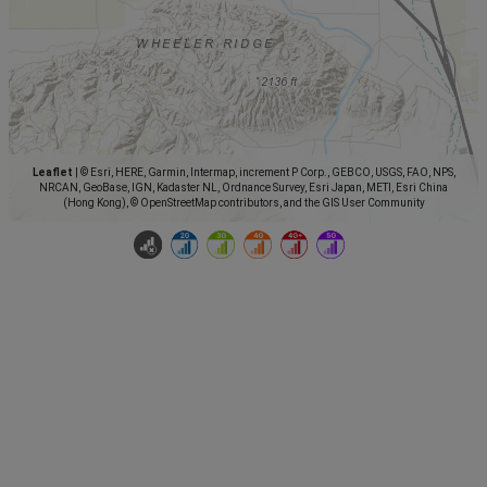
Leaflet
|
© Esri, HERE, Garmin, Intermap, increment P Corp., GEBCO, USGS, FAO, NPS,
NRCAN, GeoBase, IGN, Kadaster NL, Ordnance Survey, Esri Japan, METI, Esri China
(Hong Kong), © OpenStreetMap contributors, and the GIS User Community