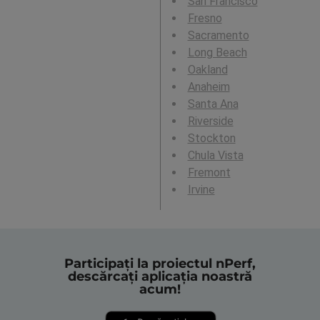
San Francisco
Fresno
Sacramento
Long Beach
Oakland
Anaheim
Santa Ana
Riverside
Stockton
Chula Vista
Fremont
Irvine
Participați la proiectul nPerf,
descărcați aplicația noastră
acum!