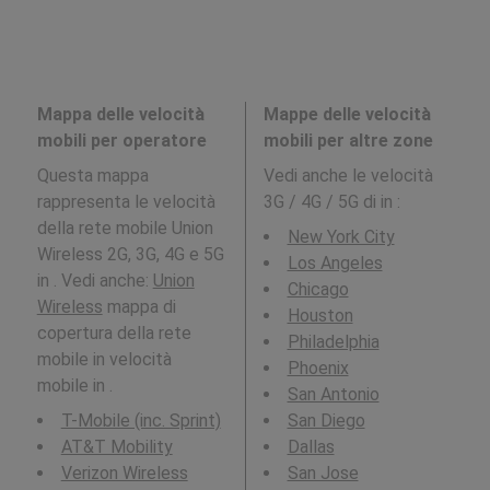
Mappa delle velocità
Mappe delle velocità
mobili per operatore
mobili per altre zone
Questa mappa
Vedi anche le velocità
rappresenta le velocità
3G / 4G / 5G di in
:
della rete mobile Union
New York City
Wireless 2G, 3G, 4G e 5G
Los Angeles
in . Vedi anche:
Union
Chicago
Wireless
mappa di
Houston
copertura della rete
Philadelphia
mobile in velocità
Phoenix
mobile in .
San Antonio
T-Mobile (inc. Sprint)
San Diego
AT&T Mobility
Dallas
Verizon Wireless
San Jose