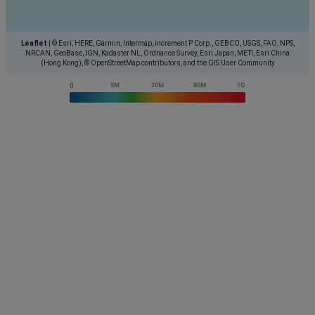
Leaflet
|
© Esri, HERE, Garmin, Intermap, increment P Corp., GEBCO, USGS, FAO, NPS,
NRCAN, GeoBase, IGN, Kadaster NL, Ordnance Survey, Esri Japan, METI, Esri China
(Hong Kong), © OpenStreetMap contributors, and the GIS User Community