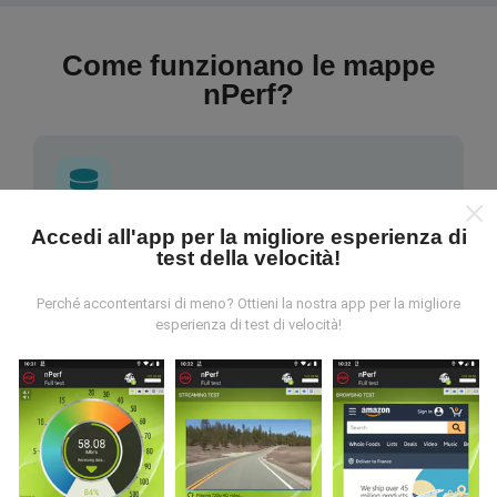
Come funzionano le mappe
nPerf?
Accedi all'app per la migliore esperienza di
Da dove vengono i dati?
test della velocità!
I dati vengono raccolti dai test effettuati dagli utenti
Perché accontentarsi di meno? Ottieni la nostra app per la migliore
dell'app nPerf. Questi sono test condotti in condizioni
esperienza di test di velocità!
reali, direttamente sul campo. Se vuoi essere
coinvolto anche tu, tutto ciò che devi fare è scaricare
l'app nPerf sul tuo smartphone.
Più dati ci sono, più
complete saranno le mappe!